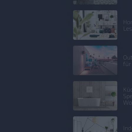
Hom
Le
Out
für
Küc
Spe
Wo
Ind