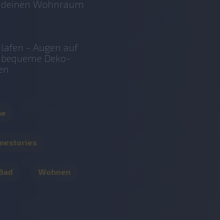
r deinen Wohnraum
lafen - Augen auf
r bequeme Deko-
en
me
mestories
 Bad
Wohnen