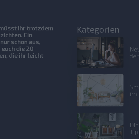
Kategorien
müsst ihr trotzdem
zichten. Ein
nur schön aus,
 euch die 20
New
 die ihr leicht
der
Sma
im 
DIY
Tip