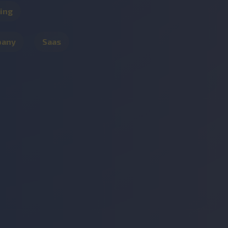
ing
pany
Saas