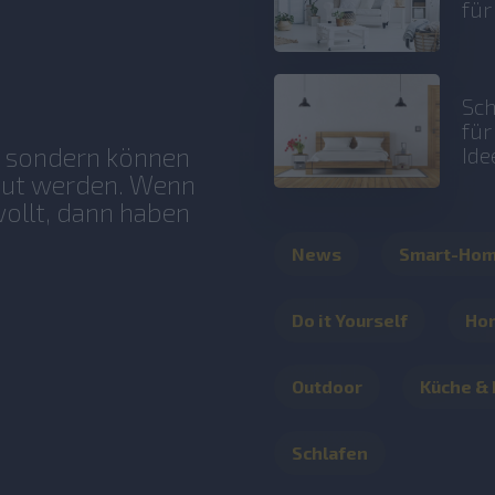
fü
Sch
fü
, sondern können
Ide
aut werden. Wenn
ollt, dann haben
News
Smart-Ho
Do it Yourself
Ho
Outdoor
Küche &
Schlafen