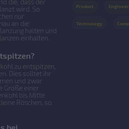
nd die, dass der
Product
Engineer
lanzt wird. So
chen nur
enau an die
Technology
Com
flanzung halten und
anzen einhalten.
tspitzen?
ohl zu entspitzen,
. Dies solltet ihr
ehmen und zwar
e Größe einer
nkohl bis Mitte
kleine Röschen, so
s bei