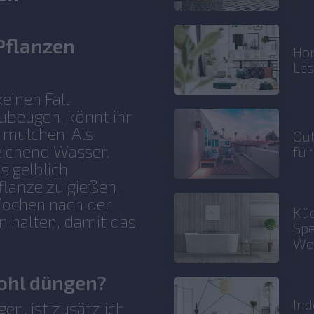
Pflanzen
Hom
Le
einen Fall
ubeugen, könnt ihr
 mulchen. Als
Out
eichend Wasser.
für
s gelblich
Pflanze zu gießen.
 Wochen nach der
Küc
n halten, damit das
Spe
Wo
kohl düngen?
Ind
n, ist zusätzlich