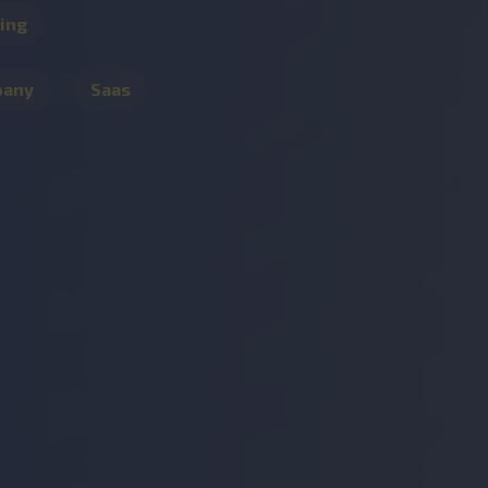
ing
pany
Saas