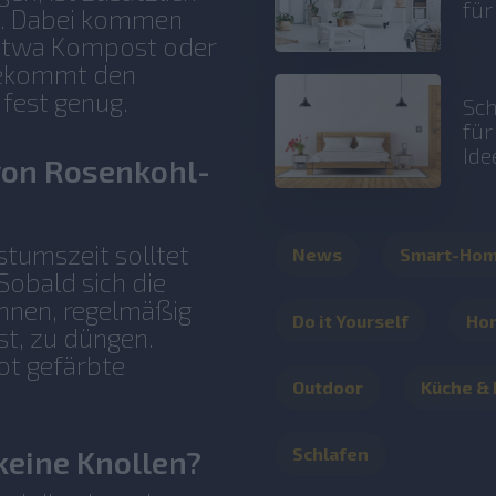
fü
n. Dabei kommen
 etwa Kompost oder
 bekommt den
 fest genug.
Sch
fü
Ide
von Rosenkohl-
umszeit solltet
News
Smart-Ho
Sobald sich die
innen, regelmäßig
Do it Yourself
Ho
t, zu düngen.
ot gefärbte
Outdoor
Küche &
eine Knollen?
Schlafen