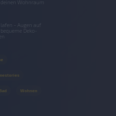
r deinen Wohnraum
lafen - Augen auf
r bequeme Deko-
en
me
mestories
 Bad
Wohnen