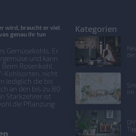
Kategorien
 wird, braucht er viel
as genau ihr tun
New
es Gemüsekohls. Er
der
tergemüse und kann
n. Beim Rosenkohl
f-Kohlsorten, nicht
 lediglich die bis
Sma
ich an den bis zu 80
im 
n Starkzehrer ist
wohl die Pflanzung
DIY
Tip
gen