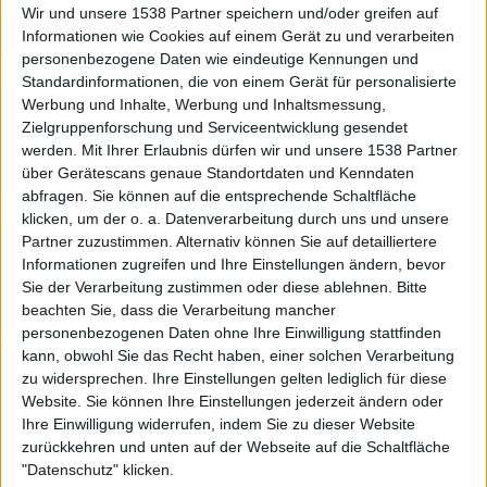
Wir und unsere 1538 Partner speichern und/oder greifen auf
Informationen wie Cookies auf einem Gerät zu und verarbeiten
personenbezogene Daten wie eindeutige Kennungen und
Standardinformationen, die von einem Gerät für personalisierte
Werbung und Inhalte, Werbung und Inhaltsmessung,
Zielgruppenforschung und Serviceentwicklung gesendet
werden.
Mit Ihrer Erlaubnis dürfen wir und unsere 1538 Partner
Auf DESMONDO findet Ihr Inspirationen für
über Gerätescans genaue Standortdaten und Kenndaten
individuelles, gemütliches und intelligentes Wohnen,
abfragen. Sie können auf die entsprechende Schaltfläche
die aktuellsten Einrichtungstrends und Informatives zu
neuesten Smart Home Systemen.
klicken, um der o. a. Datenverarbeitung durch uns und unsere
Partner zuzustimmen. Alternativ können Sie auf detailliertere
Informationen zugreifen und Ihre Einstellungen ändern, bevor
Rechtliches
Sie der Verarbeitung zustimmen oder diese ablehnen.
Bitte
beachten Sie, dass die Verarbeitung mancher
Impressum
personenbezogenen Daten ohne Ihre Einwilligung stattfinden
Datenschutz
kann, obwohl Sie das Recht haben, einer solchen Verarbeitung
Sitemap
zu widersprechen. Ihre Einstellungen gelten lediglich für diese
Website. Sie können Ihre Einstellungen jederzeit ändern oder
About
Ihre Einwilligung widerrufen, indem Sie zu dieser Website
zurückkehren und unten auf der Webseite auf die Schaltfläche
DESMONDO Suche
"Datenschutz" klicken.