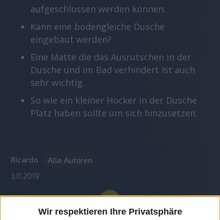
aufgeschlossen werden können.
Kann eine bodengleiche Dusche
eingebaut werden?
Eine Matte die das Ausrutschen in der
Dusche und im Bad verhindert ist auch
sehr wichtig.
So wie ein kleiner Hocker in der Dusche
Platz haben sollte um sich hinzusetzen.
Ricardo
Alle Autoren
3.11.2019
Wir respektieren Ihre Privatsphäre