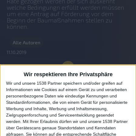
Rate gezogen werden der sich auskennt 
welche Bedingungn erfüllt werden müssen 
um eine Antrag auf Förderung vor dem 
Beginn der Baumaßnahmen stellen zu 
können.
Alle Autoren
11.10.2019
Wir respektieren Ihre Privatsphäre
Wir und unsere 1538 Partner speichern und/oder greifen auf
Informationen wie Cookies auf einem Gerät zu und verarbeiten
personenbezogene Daten wie eindeutige Kennungen und
Standardinformationen, die von einem Gerät für personalisierte
Werbung und Inhalte, Werbung und Inhaltsmessung,
Zielgruppenforschung und Serviceentwicklung gesendet
werden.
Mit Ihrer Erlaubnis dürfen wir und unsere 1538 Partner
Auf DESMONDO findet Ihr Inspirationen für
über Gerätescans genaue Standortdaten und Kenndaten
individuelles, gemütliches und intelligentes Wohnen,
abfragen. Sie können auf die entsprechende Schaltfläche
die aktuellsten Einrichtungstrends und Informatives zu