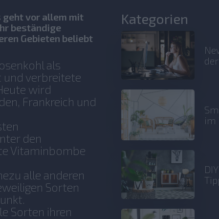
Kategorien
geht vor allem mit
ehr beständige
ren Gebieten beliebt
New
der
osenkohl als
 und verbreitete
 Heute wird
den, Frankreich und
Sma
im 
sten
unter den
chte Vitaminbombe
DIY
hezu alle anderen
Tip
jeweiligen Sorten
unkt.
le Sorten ihren