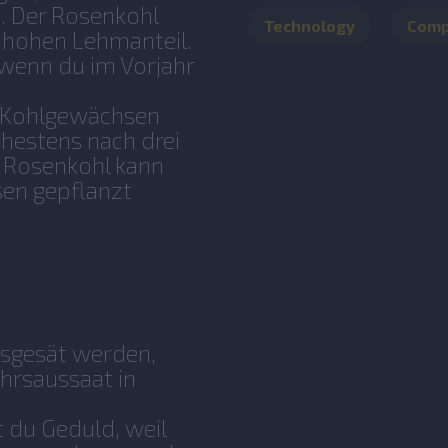
. Der Rosenkohl
Technology
Com
 hohen Lehmanteil.
wenn du im Vorjahr
n Kohlgewächsen
estens nach drei
. Rosenkohl kann
en gepflanzt
usgesät werden,
hrsaussaat in
 du Geduld, weil