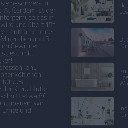
sie besonders in
Hom
t. Außerdem ist der
Le
intergemüse das in
wird und übertrifft
en enthält er einen
 Mineralien und B-
Out
 zum Gewinner
für
s geschickt
cker!
prossenkohl,
Küc
„Rosenköhlchen“
Spe
etät des
Wo
der Kreuzblütler.
hschnitt etwa 80
 anzubauen. Wir
Ind
, Ernte und
fü