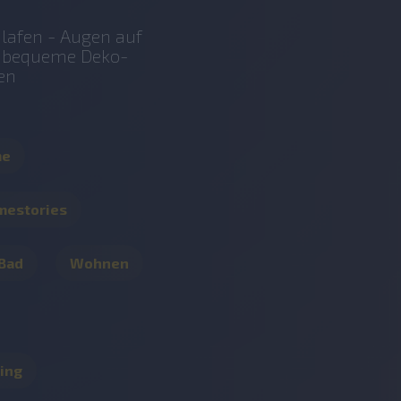
lafen - Augen auf
r bequeme Deko-
en
me
mestories
 Bad
Wohnen
ing