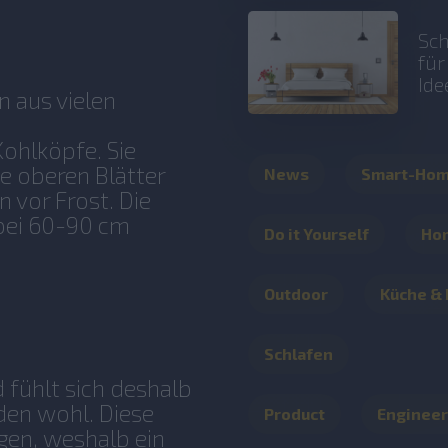
Sch
fü
Ide
 aus vielen
Kohlköpfe. Sie
ie oberen Blätter
News
Smart-Ho
 vor Frost. Die
bei 60-90 cm
Do it Yourself
Ho
Outdoor
Küche &
Schlafen
d fühlt sich deshalb
den wohl. Diese
Product
Engineer
gen, weshalb ein