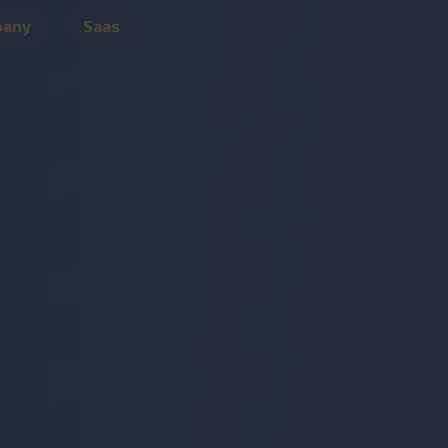
pany
Saas