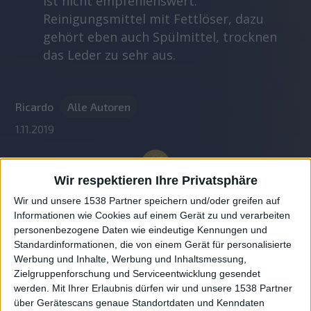
ist nicht empfehlenswert.
Reinigungsmittel mit Fettlöser, dazu
gehört eben auch Spülmittel, trocknen
das Leder zu sehr aus.
Ricardo
Alle Autoren
1.11.2019
Wir respektieren Ihre Privatsphäre
Wir und unsere 1538 Partner speichern und/oder greifen auf
Informationen wie Cookies auf einem Gerät zu und verarbeiten
personenbezogene Daten wie eindeutige Kennungen und
Standardinformationen, die von einem Gerät für personalisierte
Werbung und Inhalte, Werbung und Inhaltsmessung,
Zielgruppenforschung und Serviceentwicklung gesendet
werden.
Mit Ihrer Erlaubnis dürfen wir und unsere 1538 Partner
Auf DESMONDO findet Ihr Inspirationen für
über Gerätescans genaue Standortdaten und Kenndaten
individuelles, gemütliches und intelligentes Wohnen,