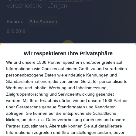
verschiedenen Längen.
Ricardo
Alle Autoren
8.10.2019
Wir respektieren Ihre Privatsphäre
Wir und unsere 1538 Partner speichern und/oder greifen auf
Informationen wie Cookies auf einem Gerät zu und verarbeiten
personenbezogene Daten wie eindeutige Kennungen und
Standardinformationen, die von einem Gerät für personalisierte
Werbung und Inhalte, Werbung und Inhaltsmessung,
Zielgruppenforschung und Serviceentwicklung gesendet
werden.
Mit Ihrer Erlaubnis dürfen wir und unsere 1538 Partner
Auf DESMONDO findet Ihr Inspirationen für
über Gerätescans genaue Standortdaten und Kenndaten
individuelles, gemütliches und intelligentes Wohnen,
abfragen. Sie können auf die entsprechende Schaltfläche
die aktuellsten Einrichtungstrends und Informatives zu
neuesten Smart Home Systemen.
klicken, um der o. a. Datenverarbeitung durch uns und unsere
Partner zuzustimmen. Alternativ können Sie auf detailliertere
Informationen zugreifen und Ihre Einstellungen ändern, bevor
Rechtliches