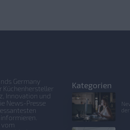
rands Germany
Kategorien
 Küchenhersteller
, Innovation und
rie News-Presse
New
eressantesten
der
 informieren.
, vom