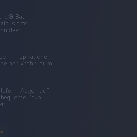
he & Bad -
zialisierte
hnideen
oor - Inspirationen
r deinen Wohnraum
lafen - Augen auf
r bequeme Deko-
en
me