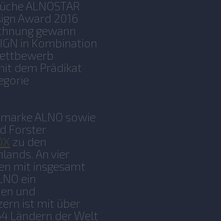
 Küche ALNOSTAR
ign Award 2016
eichnung gewann
SIGN in Kombination
ettbewerb
mit dem Prädikat
egorie
rnmarke ALNO sowie
d Forster
OX
zu den
lands. An vier
en mit insgesamt
LNO ein
hen und
ern ist mit über
64 Ländern der Welt