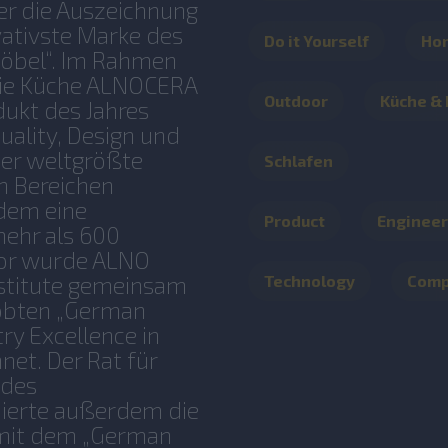
ter die Auszeichnung
vativste Marke des
Do it Yourself
Ho
Möbel“. Im Rahmen
 die Küche ALNOCERA
Outdoor
Küche &
dukt des Jahres
uality, Design und
 der weltgrößte
Schlafen
n Bereichen
 dem eine
Product
Engineer
mehr als 600
vor wurde ALNO
stitute gemeinsam
Technology
Com
obten „German
ry Excellence in
net. Der Rat für
ndes
ierte außerdem die
mit dem „German