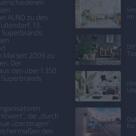
 verschiedenen
sen
Sma
im 
ler ALNO zu den
llendorf, 13.
n Superbrands
ien
DIY
nd
Tip
 Mal seit 2009 zu
en. Der
aus den über 1.350
0 Superbrands
Hom
Le
Organisatoren
twert“, die „durch
Out
reue überzeugen“.
für
leichermaßen den