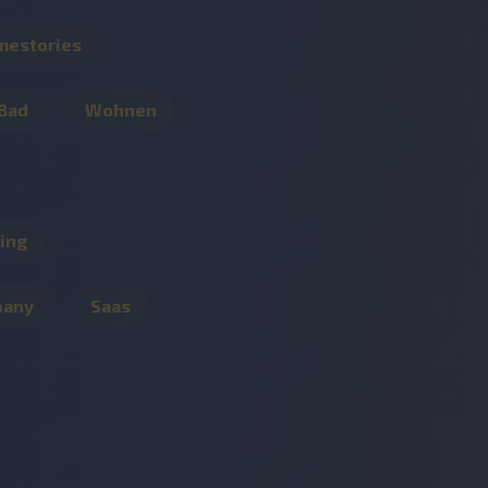
mestories
 Bad
Wohnen
ing
pany
Saas