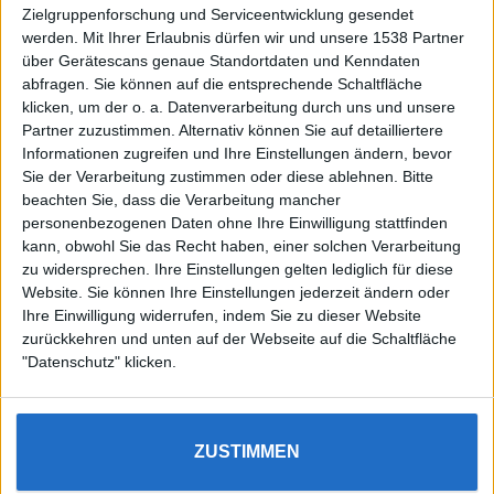
Zielgruppenforschung und Serviceentwicklung gesendet
werden.
Mit Ihrer Erlaubnis dürfen wir und unsere 1538 Partner
Auf DESMONDO findet Ihr Inspirationen für
über Gerätescans genaue Standortdaten und Kenndaten
individuelles, gemütliches und intelligentes Wohnen,
abfragen. Sie können auf die entsprechende Schaltfläche
die aktuellsten Einrichtungstrends und Informatives zu
neuesten Smart Home Systemen.
klicken, um der o. a. Datenverarbeitung durch uns und unsere
Partner zuzustimmen. Alternativ können Sie auf detailliertere
Informationen zugreifen und Ihre Einstellungen ändern, bevor
Rechtliches
Sie der Verarbeitung zustimmen oder diese ablehnen.
Bitte
beachten Sie, dass die Verarbeitung mancher
Impressum
personenbezogenen Daten ohne Ihre Einwilligung stattfinden
Datenschutz
kann, obwohl Sie das Recht haben, einer solchen Verarbeitung
Sitemap
zu widersprechen. Ihre Einstellungen gelten lediglich für diese
Website. Sie können Ihre Einstellungen jederzeit ändern oder
About
Ihre Einwilligung widerrufen, indem Sie zu dieser Website
zurückkehren und unten auf der Webseite auf die Schaltfläche
DESMONDO Suche
"Datenschutz" klicken.
Kooperationen
ZUSTIMMEN
3
4
5