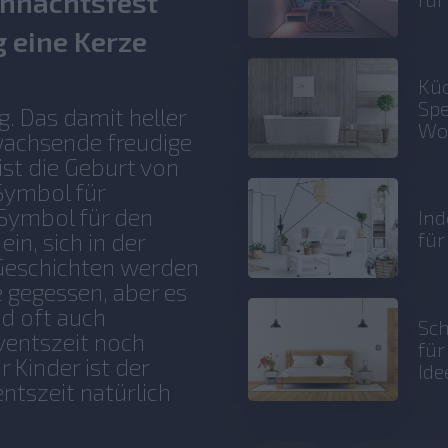
ihnachtsfest
 eine Kerze
Küc
Spe
g. Das damit heller
Wo
 wachsende freudige
st die Geburt von
 Symbol für
 Symbol für den
Ind
fü
in, sich in der
Geschichten werden
 gegessen, aber es
d oft auch
Sch
ventszeit noch
fü
 Kinder ist der
Ide
ntszeit natürlich