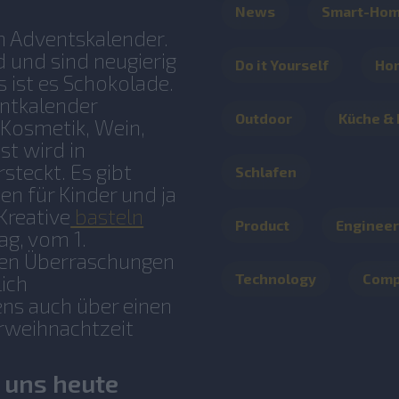
News
Smart-Ho
ch Adventskalender.
 und sind neugierig
Do it Yourself
Ho
s ist es Schokolade.
entkalender
Outdoor
Küche &
Kosmetik, Wein,
ist wird in
steckt. Es gibt
Schlafen
en für Kinder und ja
Kreative
basteln
Product
Engineer
ag, vom 1.
nen Überraschungen
Technology
Com
lich
ens auch über einen
orweihnachtzeit
r uns heute