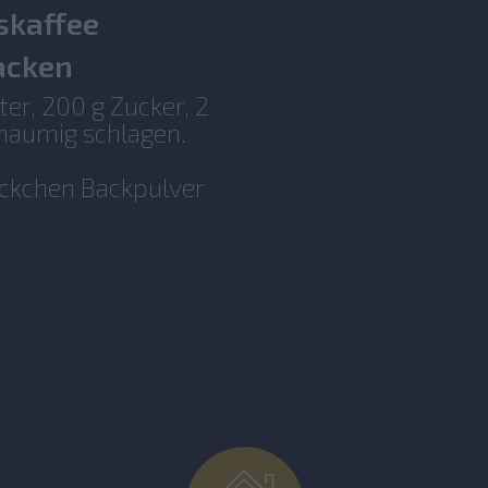
skaffee
acken
ter, 200 g Zucker, 2
chaumig schlagen.
äckchen Backpulver