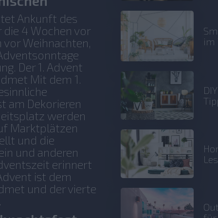
nischen
tet Ankunft des
r die 4 Wochen vor
Sma
im 
 vor Weihnachten,
e Adventsonntage
ng. Der 1. Advent
idmet Mit dem 1.
DIY
esinnliche
Tip
st am Dekorieren
beitsplatz werden
Auf Marktplätzen
llt und die
Hom
ein und anderen
Le
dventszeit erinnert
 Advent ist dem
met und der vierte
.
Out
für