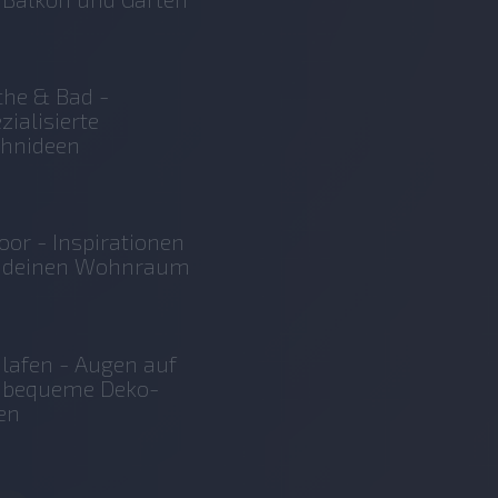
he & Bad -
zialisierte
hnideen
oor - Inspirationen
r deinen Wohnraum
lafen - Augen auf
r bequeme Deko-
en