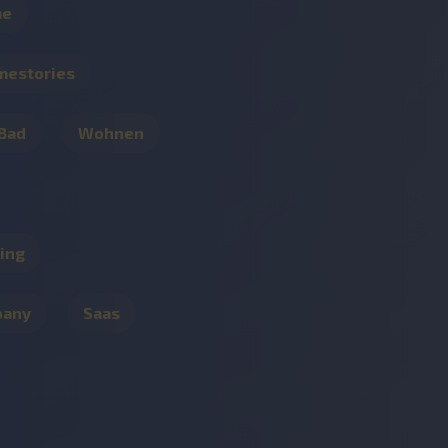
me
mestories
 Bad
Wohnen
ing
pany
Saas