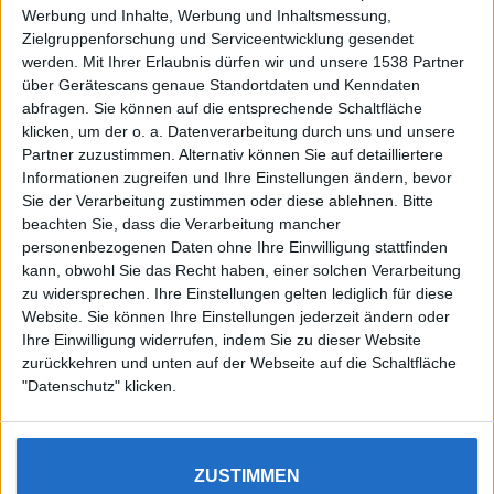
Werbung und Inhalte, Werbung und Inhaltsmessung,
Zielgruppenforschung und Serviceentwicklung gesendet
werden.
Mit Ihrer Erlaubnis dürfen wir und unsere 1538 Partner
Auf DESMONDO findet Ihr Inspirationen für
über Gerätescans genaue Standortdaten und Kenndaten
individuelles, gemütliches und intelligentes Wohnen,
abfragen. Sie können auf die entsprechende Schaltfläche
die aktuellsten Einrichtungstrends und Informatives zu
neuesten Smart Home Systemen.
klicken, um der o. a. Datenverarbeitung durch uns und unsere
Partner zuzustimmen. Alternativ können Sie auf detailliertere
Informationen zugreifen und Ihre Einstellungen ändern, bevor
Rechtliches
Sie der Verarbeitung zustimmen oder diese ablehnen.
Bitte
beachten Sie, dass die Verarbeitung mancher
Impressum
personenbezogenen Daten ohne Ihre Einwilligung stattfinden
Datenschutz
kann, obwohl Sie das Recht haben, einer solchen Verarbeitung
Sitemap
zu widersprechen. Ihre Einstellungen gelten lediglich für diese
Website. Sie können Ihre Einstellungen jederzeit ändern oder
About
Ihre Einwilligung widerrufen, indem Sie zu dieser Website
zurückkehren und unten auf der Webseite auf die Schaltfläche
DESMONDO Suche
"Datenschutz" klicken.
Kooperationen
ZUSTIMMEN
3
4
5