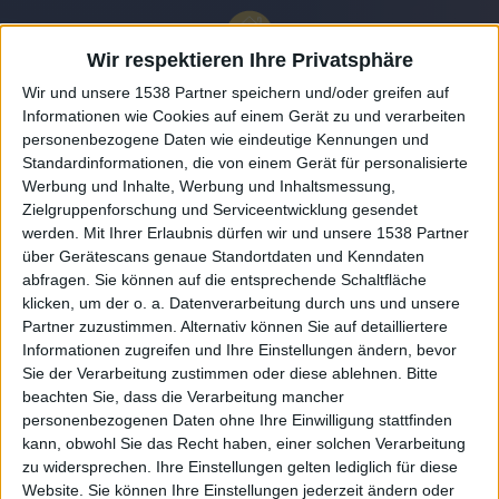
Wir respektieren Ihre Privatsphäre
Wir und unsere 1538 Partner speichern und/oder greifen auf
Informationen wie Cookies auf einem Gerät zu und verarbeiten
personenbezogene Daten wie eindeutige Kennungen und
Standardinformationen, die von einem Gerät für personalisierte
Werbung und Inhalte, Werbung und Inhaltsmessung,
Zielgruppenforschung und Serviceentwicklung gesendet
werden.
Mit Ihrer Erlaubnis dürfen wir und unsere 1538 Partner
Auf DESMONDO findet Ihr Inspirationen für
über Gerätescans genaue Standortdaten und Kenndaten
individuelles, gemütliches und intelligentes Wohnen,
abfragen. Sie können auf die entsprechende Schaltfläche
die aktuellsten Einrichtungstrends und Informatives zu
neuesten Smart Home Systemen.
klicken, um der o. a. Datenverarbeitung durch uns und unsere
Partner zuzustimmen. Alternativ können Sie auf detailliertere
Informationen zugreifen und Ihre Einstellungen ändern, bevor
Rechtliches
Sie der Verarbeitung zustimmen oder diese ablehnen.
Bitte
beachten Sie, dass die Verarbeitung mancher
Impressum
personenbezogenen Daten ohne Ihre Einwilligung stattfinden
Datenschutz
kann, obwohl Sie das Recht haben, einer solchen Verarbeitung
Sitemap
zu widersprechen. Ihre Einstellungen gelten lediglich für diese
Website. Sie können Ihre Einstellungen jederzeit ändern oder