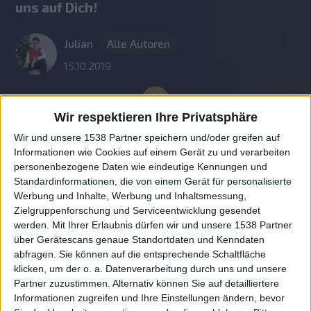
uns auf Dich!
Julian
Alle Autoren
15.10.2019
Wir respektieren Ihre Privatsphäre
Wir und unsere 1538 Partner speichern und/oder greifen auf
Informationen wie Cookies auf einem Gerät zu und verarbeiten
personenbezogene Daten wie eindeutige Kennungen und
Standardinformationen, die von einem Gerät für personalisierte
Werbung und Inhalte, Werbung und Inhaltsmessung,
Zielgruppenforschung und Serviceentwicklung gesendet
werden.
Mit Ihrer Erlaubnis dürfen wir und unsere 1538 Partner
Auf DESMONDO findet Ihr Inspirationen für
über Gerätescans genaue Standortdaten und Kenndaten
individuelles, gemütliches und intelligentes Wohnen,
abfragen. Sie können auf die entsprechende Schaltfläche
die aktuellsten Einrichtungstrends und Informatives zu
neuesten Smart Home Systemen.
klicken, um der o. a. Datenverarbeitung durch uns und unsere
Partner zuzustimmen. Alternativ können Sie auf detailliertere
Informationen zugreifen und Ihre Einstellungen ändern, bevor
Rechtliches