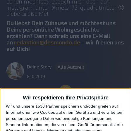
sehen möchtest, besuch mich doch auf 
Instagram unter @mels_75_quadratmeter 🙂
Liebe Grüße Mel
Du liebst Dein Zuhause und möchtest uns
Deine persönliche Wohngeschichte
erzählen? Dann schreib uns eine E-Mail
an
redaktion@desmondo.de
– wir freuen uns
auf Dich!
Deine Story
Alle Autoren
8.10.2019
Wir respektieren Ihre Privatsphäre
Wir und unsere 1538 Partner speichern und/oder greifen auf
Informationen wie Cookies auf einem Gerät zu und verarbeiten
personenbezogene Daten wie eindeutige Kennungen und
Standardinformationen, die von einem Gerät für personalisierte
Werbung und Inhalte, Werbung und Inhaltsmessung,