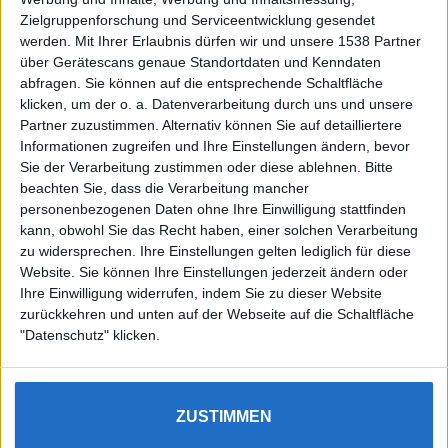
Zielgruppenforschung und Serviceentwicklung gesendet
werden.
Mit Ihrer Erlaubnis dürfen wir und unsere 1538 Partner
Auf DESMONDO findet Ihr Inspirationen für
über Gerätescans genaue Standortdaten und Kenndaten
individuelles, gemütliches und intelligentes Wohnen,
abfragen. Sie können auf die entsprechende Schaltfläche
die aktuellsten Einrichtungstrends und Informatives zu
neuesten Smart Home Systemen.
klicken, um der o. a. Datenverarbeitung durch uns und unsere
Partner zuzustimmen. Alternativ können Sie auf detailliertere
Informationen zugreifen und Ihre Einstellungen ändern, bevor
Rechtliches
Sie der Verarbeitung zustimmen oder diese ablehnen.
Bitte
beachten Sie, dass die Verarbeitung mancher
Impressum
personenbezogenen Daten ohne Ihre Einwilligung stattfinden
Datenschutz
kann, obwohl Sie das Recht haben, einer solchen Verarbeitung
Sitemap
zu widersprechen. Ihre Einstellungen gelten lediglich für diese
Website. Sie können Ihre Einstellungen jederzeit ändern oder
About
Ihre Einwilligung widerrufen, indem Sie zu dieser Website
zurückkehren und unten auf der Webseite auf die Schaltfläche
DESMONDO Suche
"Datenschutz" klicken.
Kooperationen
ZUSTIMMEN
3
4
5