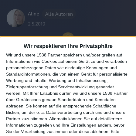
Aline
Alle Autoren
2.5.2019
Wir respektieren Ihre Privatsphäre
Wir und unsere 1538 Partner speichern und/oder greifen auf
Informationen wie Cookies auf einem Gerät zu und verarbeiten
personenbezogene Daten wie eindeutige Kennungen und
Standardinformationen, die von einem Gerät für personalisierte
Werbung und Inhalte, Werbung und Inhaltsmessung,
Zielgruppenforschung und Serviceentwicklung gesendet
werden.
Mit Ihrer Erlaubnis dürfen wir und unsere 1538 Partner
Auf DESMONDO findet Ihr Inspirationen für
über Gerätescans genaue Standortdaten und Kenndaten
individuelles, gemütliches und intelligentes Wohnen,
abfragen. Sie können auf die entsprechende Schaltfläche
die aktuellsten Einrichtungstrends und Informatives zu
neuesten Smart Home Systemen.
klicken, um der o. a. Datenverarbeitung durch uns und unsere
Partner zuzustimmen. Alternativ können Sie auf detailliertere
Informationen zugreifen und Ihre Einstellungen ändern, bevor
Rechtliches
Sie der Verarbeitung zustimmen oder diese ablehnen.
Bitte