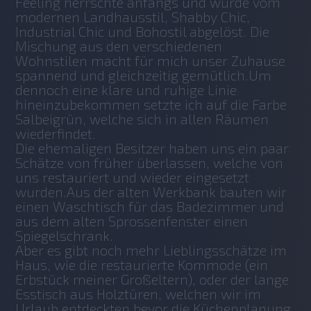
Feeling herrschte anfangs und wurde vom 
modernen Landhausstil, Shabby Chic, 
Industrial Chic und Bohostil abgelöst. Die 
Mischung aus den verschiedenen 
Wohnstilen macht für mich unser Zuhause 
spannend und gleichzeitig gemütlich.Um 
dennoch eine klare und ruhige Linie 
hineinzubekommen setzte ich auf die Farbe 
Salbeigrün, welche sich in allen Räumen 
wiederfindet.
Die ehemaligen Besitzer haben uns ein paar 
Schätze von früher überlassen, welche von 
uns restauriert und wieder eingesetzt 
wurden.Aus der alten Werkbank bauten wir 
einen Waschtisch für das Badezimmer und 
aus dem alten Sprossenfenster einen 
Spiegelschrank.
Aber es gibt noch mehr Lieblingsschätze im 
Haus, wie die restaurierte Kommode (ein 
Erbstück meiner Großeltern), oder der lange 
Esstisch aus Holztüren, welchen wir im 
Urlaub entdeckten bevor die Küchenplanung 