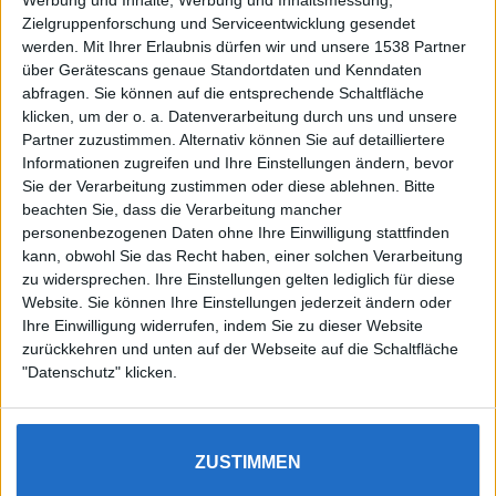
Zielgruppenforschung und Serviceentwicklung gesendet
werden.
Mit Ihrer Erlaubnis dürfen wir und unsere 1538 Partner
Auf DESMONDO findet Ihr Inspirationen für
über Gerätescans genaue Standortdaten und Kenndaten
individuelles, gemütliches und intelligentes Wohnen,
abfragen. Sie können auf die entsprechende Schaltfläche
die aktuellsten Einrichtungstrends und Informatives zu
neuesten Smart Home Systemen.
klicken, um der o. a. Datenverarbeitung durch uns und unsere
Partner zuzustimmen. Alternativ können Sie auf detailliertere
Informationen zugreifen und Ihre Einstellungen ändern, bevor
Rechtliches
Sie der Verarbeitung zustimmen oder diese ablehnen.
Bitte
beachten Sie, dass die Verarbeitung mancher
Impressum
personenbezogenen Daten ohne Ihre Einwilligung stattfinden
Datenschutz
kann, obwohl Sie das Recht haben, einer solchen Verarbeitung
Sitemap
zu widersprechen. Ihre Einstellungen gelten lediglich für diese
Website. Sie können Ihre Einstellungen jederzeit ändern oder
About
Ihre Einwilligung widerrufen, indem Sie zu dieser Website
zurückkehren und unten auf der Webseite auf die Schaltfläche
DESMONDO Suche
"Datenschutz" klicken.
Kooperationen
ZUSTIMMEN
3
4
5