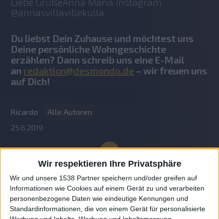
Liebe GrüßeAnna Maria Instagram: 
@annasvillavillekulla
Du liebst Dein Zuhause und möchtest uns
Deine persönliche Wohngeschichte
erzählen? Dann schreib uns eine E-Mail
an
redaktion@desmondo.de
– wir freuen uns
auf Dich!
Ricardo
Alle Autoren
25.6.2019
Wir respektieren Ihre Privatsphäre
Wir und unsere 1538 Partner speichern und/oder greifen auf
Informationen wie Cookies auf einem Gerät zu und verarbeiten
personenbezogene Daten wie eindeutige Kennungen und
Standardinformationen, die von einem Gerät für personalisierte
Werbung und Inhalte, Werbung und Inhaltsmessung,