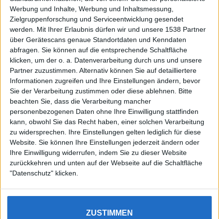
Werbung und Inhalte, Werbung und Inhaltsmessung,
Zielgruppenforschung und Serviceentwicklung gesendet
werden.
Mit Ihrer Erlaubnis dürfen wir und unsere 1538 Partner
Auf DESMONDO findet Ihr Inspirationen für
über Gerätescans genaue Standortdaten und Kenndaten
individuelles, gemütliches und intelligentes Wohnen,
abfragen. Sie können auf die entsprechende Schaltfläche
die aktuellsten Einrichtungstrends und Informatives zu
neuesten Smart Home Systemen.
klicken, um der o. a. Datenverarbeitung durch uns und unsere
Partner zuzustimmen. Alternativ können Sie auf detailliertere
Informationen zugreifen und Ihre Einstellungen ändern, bevor
Rechtliches
Sie der Verarbeitung zustimmen oder diese ablehnen.
Bitte
beachten Sie, dass die Verarbeitung mancher
Impressum
personenbezogenen Daten ohne Ihre Einwilligung stattfinden
Datenschutz
kann, obwohl Sie das Recht haben, einer solchen Verarbeitung
Sitemap
zu widersprechen. Ihre Einstellungen gelten lediglich für diese
Website. Sie können Ihre Einstellungen jederzeit ändern oder
About
Ihre Einwilligung widerrufen, indem Sie zu dieser Website
zurückkehren und unten auf der Webseite auf die Schaltfläche
DESMONDO Suche
"Datenschutz" klicken.
Kooperationen
ZUSTIMMEN