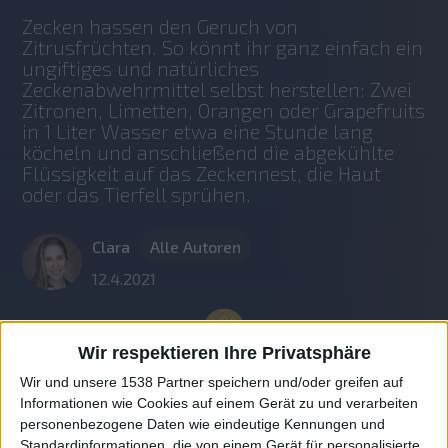
Zecken hassen den Geruch von 
Zitrusfrüchten. So könnt ihr ganz einfach ein 
ungiftiges und natürliches 
Zeckenabwehrmittel selbst herstellen: Zwei 
Zitronen, Limetten, Orangen oder Grapefruits 
in 1 Liter Wasser etwa eine Stunde lang 
köcheln und anschließend die abgekühlte 
Flüssigkeit auf das Zeckennest, die Haut 
oder das Tierfell sprühen. 
Clara
Alle Autoren
12.4.2021
Wir respektieren Ihre Privatsphäre
Wir und unsere 1538 Partner speichern und/oder greifen auf
Informationen wie Cookies auf einem Gerät zu und verarbeiten
personenbezogene Daten wie eindeutige Kennungen und
Standardinformationen, die von einem Gerät für personalisierte