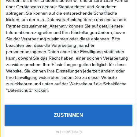
werden.
Mit Ihrer Erlaubnis dürfen wir und unsere 1538 Partner
Auf DESMONDO findet Ihr Inspirationen für
über Gerätescans genaue Standortdaten und Kenndaten
individuelles, gemütliches und intelligentes Wohnen,
abfragen. Sie können auf die entsprechende Schaltfläche
die aktuellsten Einrichtungstrends und Informatives zu
neuesten Smart Home Systemen.
klicken, um der o. a. Datenverarbeitung durch uns und unsere
Partner zuzustimmen. Alternativ können Sie auf detailliertere
Informationen zugreifen und Ihre Einstellungen ändern, bevor
Rechtliches
Sie der Verarbeitung zustimmen oder diese ablehnen.
Bitte
beachten Sie, dass die Verarbeitung mancher
Impressum
personenbezogenen Daten ohne Ihre Einwilligung stattfinden
Datenschutz
kann, obwohl Sie das Recht haben, einer solchen Verarbeitung
Sitemap
zu widersprechen. Ihre Einstellungen gelten lediglich für diese
Website. Sie können Ihre Einstellungen jederzeit ändern oder
About
Ihre Einwilligung widerrufen, indem Sie zu dieser Website
zurückkehren und unten auf der Webseite auf die Schaltfläche
DESMONDO Suche
"Datenschutz" klicken.
Kooperationen
ZUSTIMMEN
3
4
5
MEHR OPTIONEN
Copyright © 2022 DESMONDO