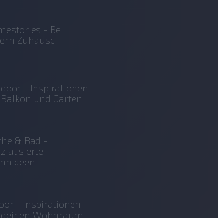
estories - Bei
sern Zuhause
door - Inspirationen
 Balkon und Garten
he & Bad -
zialisierte
hnideen
oor - Inspirationen
r deinen Wohnraum