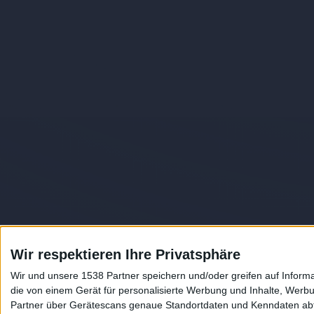
Wir respektieren Ihre Privatsphäre
Wir und unsere 1538 Partner speichern und/oder greifen auf Infor
die von einem Gerät für personalisierte Werbung und Inhalte, Wer
Partner über Gerätescans genaue Standortdaten und Kenndaten abfr
Auf DESMONDO findet Ihr Inspirationen für