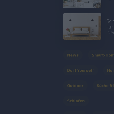
Sch
fü
Ide
News
Smart-Ho
Do it Yourself
Ho
Outdoor
Küche &
Schlafen