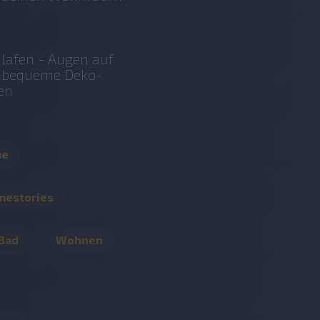
lafen - Augen auf
r bequeme Deko-
en
me
mestories
 Bad
Wohnen