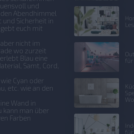
rauensvoll und
an den Abendhimmel
Hom
 und Sicherheit in
Le
mgebt euch mit
 aber nicht im
rade wo zurzeit
Out
erlebt Blau eine
für
terial, Samt, Cord,
 wie Cyan oder
Küc
u, etc. wie an den
Spe
Wo
eine Wand in
au kann man über
eren Farben
Ind
fü