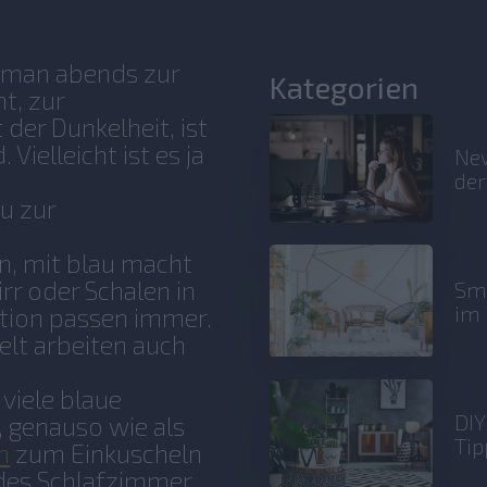
n man abends zur
Kategorien
t, zur
der Dunkelheit, ist
Vielleicht ist es ja
New
der
u zur
en, mit blau macht
rr oder Schalen in
Sma
im 
ation passen immer.
elt arbeiten auch
viele blaue
DIY
, genauso wie als
Tip
n
zum Einkuscheln
des Schlafzimmer.