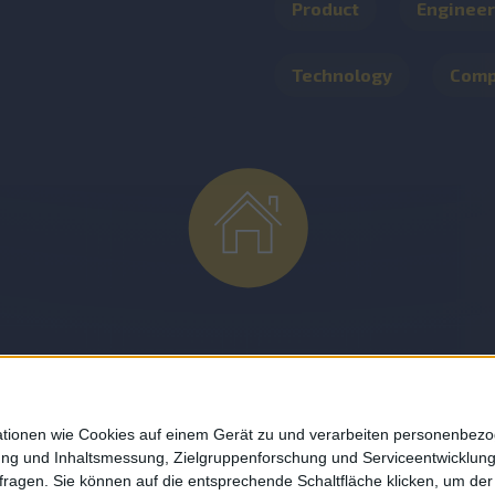
Product
Engineer
Technology
Com
About
mationen wie Cookies auf einem Gerät zu und verarbeiten personenbe
bung und Inhaltsmessung, Zielgruppenforschung und Serviceentwicklun
DESMONDO Suche
agen. Sie können auf die entsprechende Schaltfläche klicken, um der 