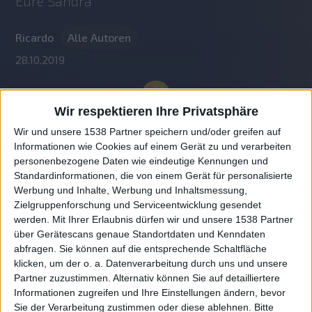
Eure Sandra
Ricardo
Alle Autoren
28.10.2019
Wir respektieren Ihre Privatsphäre
Wir und unsere 1538 Partner speichern und/oder greifen auf
Informationen wie Cookies auf einem Gerät zu und verarbeiten
personenbezogene Daten wie eindeutige Kennungen und
Standardinformationen, die von einem Gerät für personalisierte
Werbung und Inhalte, Werbung und Inhaltsmessung,
Zielgruppenforschung und Serviceentwicklung gesendet
werden.
Mit Ihrer Erlaubnis dürfen wir und unsere 1538 Partner
Auf DESMONDO findet Ihr Inspirationen für
über Gerätescans genaue Standortdaten und Kenndaten
individuelles, gemütliches und intelligentes Wohnen,
abfragen. Sie können auf die entsprechende Schaltfläche
die aktuellsten Einrichtungstrends und Informatives zu
neuesten Smart Home Systemen.
klicken, um der o. a. Datenverarbeitung durch uns und unsere
Partner zuzustimmen. Alternativ können Sie auf detailliertere
Informationen zugreifen und Ihre Einstellungen ändern, bevor
Rechtliches
Sie der Verarbeitung zustimmen oder diese ablehnen.
Bitte