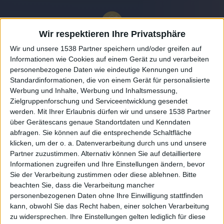
Wir respektieren Ihre Privatsphäre
Wir und unsere 1538 Partner speichern und/oder greifen auf
Informationen wie Cookies auf einem Gerät zu und verarbeiten
personenbezogene Daten wie eindeutige Kennungen und
Standardinformationen, die von einem Gerät für personalisierte
Werbung und Inhalte, Werbung und Inhaltsmessung,
Zielgruppenforschung und Serviceentwicklung gesendet
werden.
Mit Ihrer Erlaubnis dürfen wir und unsere 1538 Partner
Auf DESMONDO findet Ihr Inspirationen für
über Gerätescans genaue Standortdaten und Kenndaten
individuelles, gemütliches und intelligentes Wohnen,
abfragen. Sie können auf die entsprechende Schaltfläche
die aktuellsten Einrichtungstrends und Informatives zu
neuesten Smart Home Systemen.
klicken, um der o. a. Datenverarbeitung durch uns und unsere
Partner zuzustimmen. Alternativ können Sie auf detailliertere
Informationen zugreifen und Ihre Einstellungen ändern, bevor
Rechtliches
Sie der Verarbeitung zustimmen oder diese ablehnen.
Bitte
beachten Sie, dass die Verarbeitung mancher
Impressum
personenbezogenen Daten ohne Ihre Einwilligung stattfinden
Datenschutz
kann, obwohl Sie das Recht haben, einer solchen Verarbeitung
Sitemap
zu widersprechen. Ihre Einstellungen gelten lediglich für diese