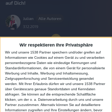
auf Dich!
Julian
Alle Autoren
3.12.2019
Wir respektieren Ihre Privatsphäre
Wir und unsere 1538 Partner speichern und/oder greifen auf
Informationen wie Cookies auf einem Gerät zu und verarbeiten
personenbezogene Daten wie eindeutige Kennungen und
Standardinformationen, die von einem Gerät für personalisierte
Werbung und Inhalte, Werbung und Inhaltsmessung,
Zielgruppenforschung und Serviceentwicklung gesendet
werden.
Mit Ihrer Erlaubnis dürfen wir und unsere 1538 Partner
Auf DESMONDO findet Ihr Inspirationen für
über Gerätescans genaue Standortdaten und Kenndaten
individuelles, gemütliches und intelligentes Wohnen,
abfragen. Sie können auf die entsprechende Schaltfläche
die aktuellsten Einrichtungstrends und Informatives zu
neuesten Smart Home Systemen.
klicken, um der o. a. Datenverarbeitung durch uns und unsere
Partner zuzustimmen. Alternativ können Sie auf detailliertere
Informationen zugreifen und Ihre Einstellungen ändern, bevor