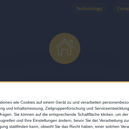
Technology
Com
About
mationen wie Cookies auf einem Gerät zu und verarbeiten personenbe
bung und Inhaltsmessung, Zielgruppenforschung und Serviceentwicklun
DESMONDO Suche
agen. Sie können auf die entsprechende Schaltfläche klicken, um der 
Kooperationen
 zugreifen und Ihre Einstellungen ändern, bevor Sie der Verarbeitung 
g stattfinden kann, obwohl Sie das Recht haben, einer solchen Verarbe