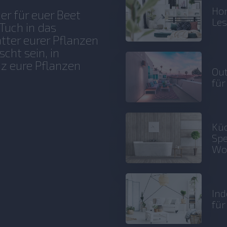
Hom
er für euer Beet
Le
 Tuch in das
tter eurer Pflanzen
cht sein, in
z eure Pflanzen
Out
für
Küc
Spe
Wo
Ind
fü