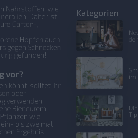
en Nährstoffen, wie
Kategorien
eralien. Daher ist
eure Garten-,
New
egorene Hopfen auch
der
rs gegen Schnecken
ndung gefunden!
Sma
ig vor?
im 
en könnt, solltet ihr
ssen oder
ag verwenden.
DIY
ene Bier eurem
Tip
 Pflanzen wie
ein- bis zweimal
chen Ergebnis