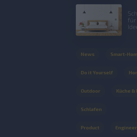
Sch
fü
Ide
News
Smart-Ho
Do it Yourself
Ho
Outdoor
Küche &
Schlafen
Product
Engineer