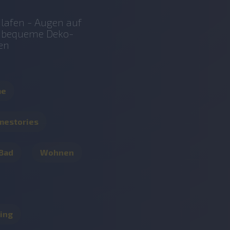
lafen - Augen auf
r bequeme Deko-
en
me
mestories
 Bad
Wohnen
ing