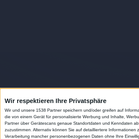
Wir respektieren Ihre Privatsphäre
Wir und unsere 1538 Partner speichern und/oder greifen auf Infor
die von einem Gerät für personalisierte Werbung und Inhalte, Wer
Partner über Gerätescans genaue Standortdaten und Kenndaten abfr
Auf DESMONDO findet Ihr Inspirationen für
zuzustimmen. Alternativ können Sie auf detailliertere Informationen
individuelles, gemütliches und intelligentes
Verarbeitung mancher personenbezogenen Daten ohne Ihre Einwilligun
Wohnen, die aktuellsten Einrichtungstrends