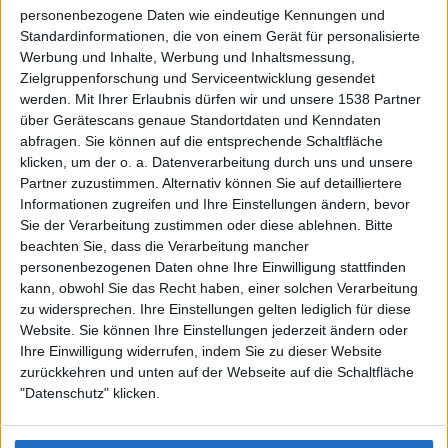
personenbezogene Daten wie eindeutige Kennungen und
Standardinformationen, die von einem Gerät für personalisierte
Werbung und Inhalte, Werbung und Inhaltsmessung,
Zielgruppenforschung und Serviceentwicklung gesendet
werden.
Mit Ihrer Erlaubnis dürfen wir und unsere 1538 Partner
Auf DESMONDO findet Ihr Inspirationen für
über Gerätescans genaue Standortdaten und Kenndaten
individuelles, gemütliches und intelligentes Wohnen,
abfragen. Sie können auf die entsprechende Schaltfläche
die aktuellsten Einrichtungstrends und Informatives zu
neuesten Smart Home Systemen.
klicken, um der o. a. Datenverarbeitung durch uns und unsere
Partner zuzustimmen. Alternativ können Sie auf detailliertere
Informationen zugreifen und Ihre Einstellungen ändern, bevor
Rechtliches
Sie der Verarbeitung zustimmen oder diese ablehnen.
Bitte
beachten Sie, dass die Verarbeitung mancher
Impressum
personenbezogenen Daten ohne Ihre Einwilligung stattfinden
Datenschutz
kann, obwohl Sie das Recht haben, einer solchen Verarbeitung
Sitemap
zu widersprechen. Ihre Einstellungen gelten lediglich für diese
Website. Sie können Ihre Einstellungen jederzeit ändern oder
About
Ihre Einwilligung widerrufen, indem Sie zu dieser Website
zurückkehren und unten auf der Webseite auf die Schaltfläche
DESMONDO Suche
"Datenschutz" klicken.
Kooperationen