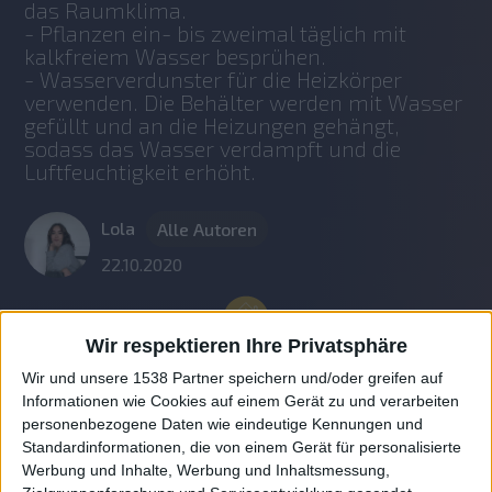
das Raumklima.
- Pflanzen ein- bis zweimal täglich mit 
kalkfreiem Wasser besprühen.
- Wasserverdunster für die Heizkörper 
verwenden. Die Behälter werden mit Wasser 
gefüllt und an die Heizungen gehängt, 
sodass das Wasser verdampft und die 
Luftfeuchtigkeit erhöht.
Lola
Alle Autoren
22.10.2020
Wir respektieren Ihre Privatsphäre
Wir und unsere 1538 Partner speichern und/oder greifen auf
Informationen wie Cookies auf einem Gerät zu und verarbeiten
personenbezogene Daten wie eindeutige Kennungen und
Standardinformationen, die von einem Gerät für personalisierte
Werbung und Inhalte, Werbung und Inhaltsmessung,