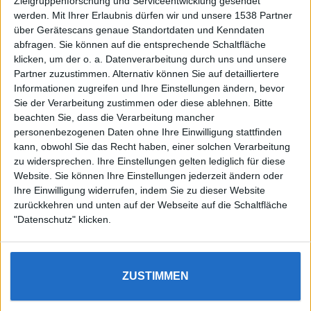
Zielgruppenforschung und Serviceentwicklung gesendet
werden.
Mit Ihrer Erlaubnis dürfen wir und unsere 1538 Partner
Auf DESMONDO findet Ihr Inspirationen für
über Gerätescans genaue Standortdaten und Kenndaten
individuelles, gemütliches und intelligentes Wohnen,
abfragen. Sie können auf die entsprechende Schaltfläche
die aktuellsten Einrichtungstrends und Informatives zu
neuesten Smart Home Systemen.
klicken, um der o. a. Datenverarbeitung durch uns und unsere
Partner zuzustimmen. Alternativ können Sie auf detailliertere
Informationen zugreifen und Ihre Einstellungen ändern, bevor
Rechtliches
Sie der Verarbeitung zustimmen oder diese ablehnen.
Bitte
beachten Sie, dass die Verarbeitung mancher
Impressum
personenbezogenen Daten ohne Ihre Einwilligung stattfinden
Datenschutz
kann, obwohl Sie das Recht haben, einer solchen Verarbeitung
Sitemap
zu widersprechen. Ihre Einstellungen gelten lediglich für diese
Website. Sie können Ihre Einstellungen jederzeit ändern oder
About
Ihre Einwilligung widerrufen, indem Sie zu dieser Website
zurückkehren und unten auf der Webseite auf die Schaltfläche
DESMONDO Suche
"Datenschutz" klicken.
Kooperationen
ZUSTIMMEN
3
4
5