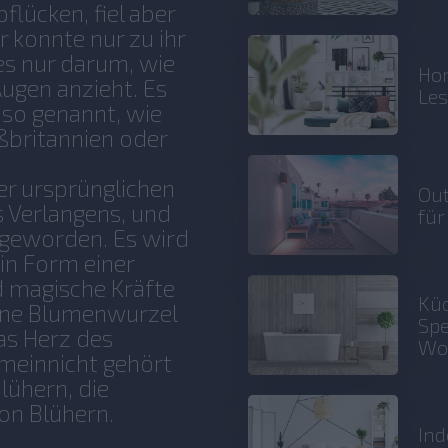
flücken, fiel aber
 konnte nur zu ihr
 es nur darum, wie
Hom
ugen anzieht. Es
Le
 so genannt, wie
ßbritannien oder
ner ursprünglichen
Out
s Verlangens, und
für
 geworden. Es wird
 in Form einer
nd magische Kräfte
Küc
 eine Blumenwurzel
Spe
as Herz des
Wo
smeinnicht gehört
lühern, die
on Blühern.
Ind