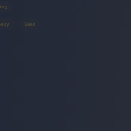
ing
pany
Saas