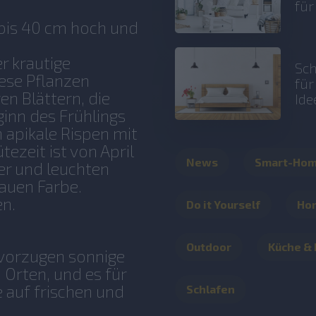
fü
 bis 40 cm hoch und
r krautige
Sch
ese Pflanzen
fü
en Blättern, die
Ide
eginn des Frühlings
apikale Rispen mit
ezeit ist von April
News
Smart-Ho
ßer und leuchten
lauen Farbe.
en.
Do it Yourself
Ho
Outdoor
Küche &
bevorzugen sonnige
 Orten, und es für
e auf frischen und
Schlafen