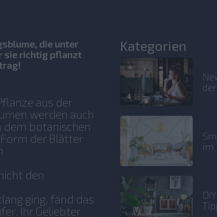
Kategorien
gsblume, die unter
 sie richtig pflanzt
trag!
New
der
Pflanze aus der
blumen werden auch
n dem botanischen
Sma
 Form der Blätter
im 
n
nicht den
DIY
lang ging, fand das
Tip
r. Ihr Geliebter