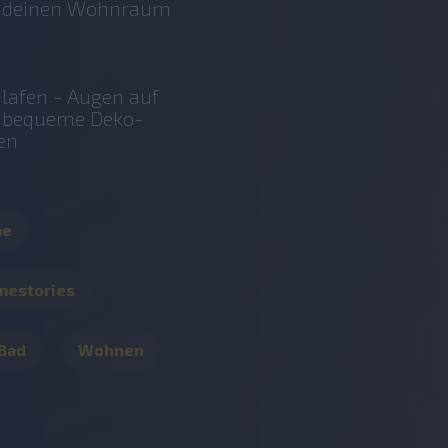
r deinen Wohnraum
lafen - Augen auf
r bequeme Deko-
en
me
mestories
 Bad
Wohnen