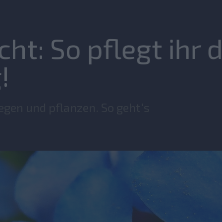
ht: So pflegt ihr d
!
egen und pflanzen. So geht's