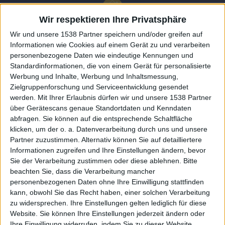
Wir respektieren Ihre Privatsphäre
Wir und unsere 1538 Partner speichern und/oder greifen auf
Informationen wie Cookies auf einem Gerät zu und verarbeiten
personenbezogene Daten wie eindeutige Kennungen und
Standardinformationen, die von einem Gerät für personalisierte
Werbung und Inhalte, Werbung und Inhaltsmessung,
Zielgruppenforschung und Serviceentwicklung gesendet
werden.
Mit Ihrer Erlaubnis dürfen wir und unsere 1538 Partner
Auf DESMONDO findet Ihr Inspirationen für
über Gerätescans genaue Standortdaten und Kenndaten
individuelles, gemütliches und intelligentes Wohnen,
abfragen. Sie können auf die entsprechende Schaltfläche
die aktuellsten Einrichtungstrends und Informatives zu
neuesten Smart Home Systemen.
klicken, um der o. a. Datenverarbeitung durch uns und unsere
Partner zuzustimmen. Alternativ können Sie auf detailliertere
Informationen zugreifen und Ihre Einstellungen ändern, bevor
Rechtliches
Sie der Verarbeitung zustimmen oder diese ablehnen.
Bitte
beachten Sie, dass die Verarbeitung mancher
Impressum
personenbezogenen Daten ohne Ihre Einwilligung stattfinden
Datenschutz
kann, obwohl Sie das Recht haben, einer solchen Verarbeitung
Sitemap
zu widersprechen. Ihre Einstellungen gelten lediglich für diese
Website. Sie können Ihre Einstellungen jederzeit ändern oder
Ihre Einwilligung widerrufen, indem Sie zu dieser Website