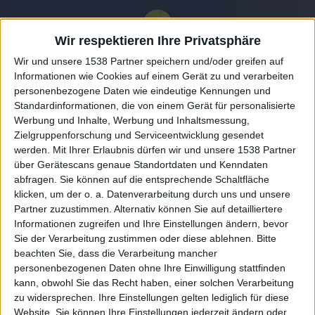
Wir respektieren Ihre Privatsphäre
Wir und unsere 1538 Partner speichern und/oder greifen auf
Informationen wie Cookies auf einem Gerät zu und verarbeiten
personenbezogene Daten wie eindeutige Kennungen und
Standardinformationen, die von einem Gerät für personalisierte
Werbung und Inhalte, Werbung und Inhaltsmessung,
Zielgruppenforschung und Serviceentwicklung gesendet
werden.
Mit Ihrer Erlaubnis dürfen wir und unsere 1538 Partner
Auf DESMONDO findet Ihr Inspirationen für
über Gerätescans genaue Standortdaten und Kenndaten
individuelles, gemütliches und intelligentes Wohnen,
abfragen. Sie können auf die entsprechende Schaltfläche
die aktuellsten Einrichtungstrends und Informatives zu
neuesten Smart Home Systemen.
klicken, um der o. a. Datenverarbeitung durch uns und unsere
Partner zuzustimmen. Alternativ können Sie auf detailliertere
Informationen zugreifen und Ihre Einstellungen ändern, bevor
Rechtliches
Sie der Verarbeitung zustimmen oder diese ablehnen.
Bitte
beachten Sie, dass die Verarbeitung mancher
Impressum
personenbezogenen Daten ohne Ihre Einwilligung stattfinden
Datenschutz
kann, obwohl Sie das Recht haben, einer solchen Verarbeitung
Sitemap
zu widersprechen. Ihre Einstellungen gelten lediglich für diese
Website. Sie können Ihre Einstellungen jederzeit ändern oder