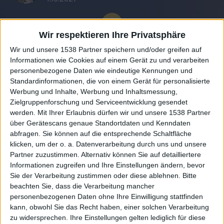
Wir respektieren Ihre Privatsphäre
Wir und unsere 1538 Partner speichern und/oder greifen auf
Informationen wie Cookies auf einem Gerät zu und verarbeiten
personenbezogene Daten wie eindeutige Kennungen und
Standardinformationen, die von einem Gerät für personalisierte
Werbung und Inhalte, Werbung und Inhaltsmessung,
Zielgruppenforschung und Serviceentwicklung gesendet
werden.
Mit Ihrer Erlaubnis dürfen wir und unsere 1538 Partner
Auf DESMONDO findet Ihr Inspirationen für
über Gerätescans genaue Standortdaten und Kenndaten
individuelles, gemütliches und intelligentes Wohnen,
abfragen. Sie können auf die entsprechende Schaltfläche
die aktuellsten Einrichtungstrends und Informatives zu
neuesten Smart Home Systemen.
klicken, um der o. a. Datenverarbeitung durch uns und unsere
Partner zuzustimmen. Alternativ können Sie auf detailliertere
Informationen zugreifen und Ihre Einstellungen ändern, bevor
Rechtliches
Sie der Verarbeitung zustimmen oder diese ablehnen.
Bitte
beachten Sie, dass die Verarbeitung mancher
Impressum
personenbezogenen Daten ohne Ihre Einwilligung stattfinden
Datenschutz
kann, obwohl Sie das Recht haben, einer solchen Verarbeitung
Sitemap
zu widersprechen. Ihre Einstellungen gelten lediglich für diese