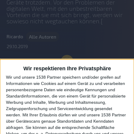
Geräte trotzdem. Vor den Problemen der 
digitalen Welt, mit den unbestreitbaren 
Vorteilen die sie mit sich bringt, werden wir 
sowieso nicht wegtauchen können.[
Ricardo
Alle Autoren
29.10.2019
Wir respektieren Ihre Privatsphäre
Wir und unsere 1538 Partner speichern und/oder greifen auf
Informationen wie Cookies auf einem Gerät zu und verarbeiten
personenbezogene Daten wie eindeutige Kennungen und
Standardinformationen, die von einem Gerät für personalisierte
Werbung und Inhalte, Werbung und Inhaltsmessung,
Zielgruppenforschung und Serviceentwicklung gesendet
werden.
Mit Ihrer Erlaubnis dürfen wir und unsere 1538 Partner
Auf DESMONDO findet Ihr Inspirationen für
über Gerätescans genaue Standortdaten und Kenndaten
individuelles, gemütliches und intelligentes Wohnen,
abfragen. Sie können auf die entsprechende Schaltfläche
die aktuellsten Einrichtungstrends und Informatives zu
neuesten Smart Home Systemen.
klicken, um der o. a. Datenverarbeitung durch uns und unsere