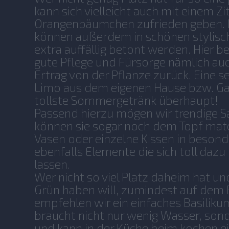
kann sich vielleicht auch mit einem Z
Orangenbäumchen zufrieden geben. D
können außerdem in schönen stylis
extra auffällig betont werden. Hier
gute Pflege und Fürsorge nämlich au
Ertrag von der Pflanze zurück. Eine 
Limo aus dem eigenen Hause bzw. Ga
tollste Sommergetränk überhaupt!
Passend hierzu mögen wir trendige S
können sie sogar noch dem Topf mat
Vasen oder einzelne Kissen in besond
ebenfalls Elemente die sich toll daz
lassen.
Wer nicht so viel Platz daheim hat 
Grün haben will, zumindest auf dem
empfehlen wir ein einfaches Basiliku
braucht nicht nur wenig Wasser, sonde
und kann in der Küche beim kochen 