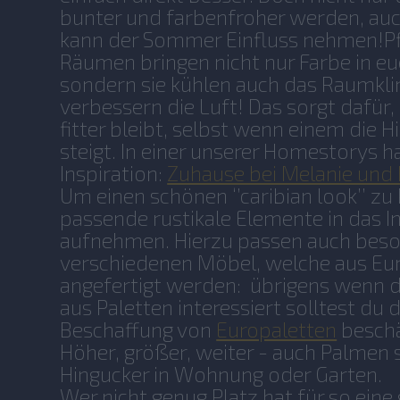
bunter und farbenfroher werden, au
kann der Sommer Einfluss nehmen!Pf
Räumen bringen nicht nur Farbe in e
sondern sie kühlen auch das Raumkl
verbessern die Luft! Das sorgt dafür
fitter bleibt, selbst wenn einem die H
steigt. In einer unserer Homestorys ha
Inspiration:
Zuhause bei Melanie und
Um einen schönen ‘’caribian look’’ zu
passende rustikale Elemente in das In
aufnehmen. Hierzu passen auch beso
verschiedenen Möbel, welche aus Eu
angefertigt werden: übrigens wenn d
aus Paletten interessiert solltest du 
Beschaffung von
Europaletten
beschä
Höher, größer, weiter - auch Palmen s
Hingucker in Wohnung oder Garten.
Wer nicht genug Platz hat für so eine