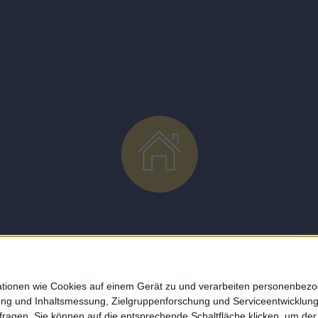
About
mationen wie Cookies auf einem Gerät zu und verarbeiten personenbe
bung und Inhaltsmessung, Zielgruppenforschung und Serviceentwicklun
DESMONDO Suche
agen. Sie können auf die entsprechende Schaltfläche klicken, um der 