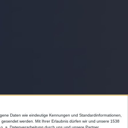
Rechtliches
zogene Daten wie eindeutige Kennungen und Standardinformationen,
g gesendet werden.
Mit Ihrer Erlaubnis dürfen wir und unsere 1538
Impressum
o. a. Datenverarbeitung durch uns und unsere Partner