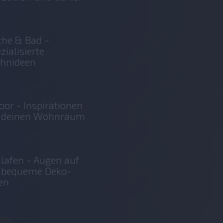
he & Bad -
zialisierte
hnideen
oor - Inspirationen
r deinen Wohnraum
lafen - Augen auf
r bequeme Deko-
en