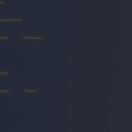
me
mestories
 Bad
Wohnen
ing
pany
Saas