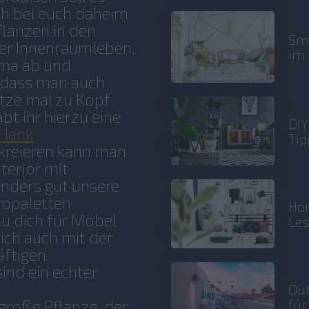
ch bei euch daheim
lanzen in den
Sma
uer Innenraumleben,
im 
ima ab und
, dass man auch
itze mal zu Kopf
bt ihr hierzu eine
DIY
 Hank
Tip
 kreieren kann man
terior mit
nders gut unsere
ropaletten
Hom
u dich für Möbel
Le
dich auch mit der
ftigen.
ind ein echter
Out
für
 große Pflanze, der