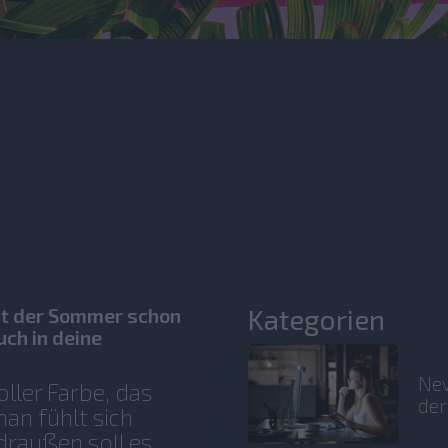
Kategorien
st der Sommer schon
ch in deine
New
oller Farbe, das
der
an fühlt sich
 draußen soll es