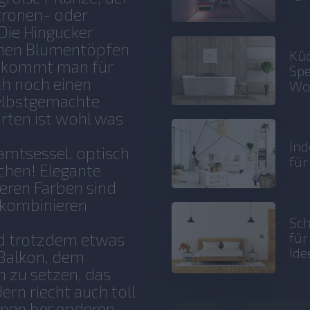
itronen- oder
ie Hingucker
chen Blumentöpfen
Küc
 bekommt man für
Spe
ch noch einen
Wo
selbstgemachte
rten ist wohl was
Ind
amtsessel, optisch
fü
chen! Elegante
eren Farben sind
u kombinieren
Sch
fü
und trotzdem etwas
Ide
 Balkon, dem
m zu setzen, das
rn riecht auch toll
einen besonderen