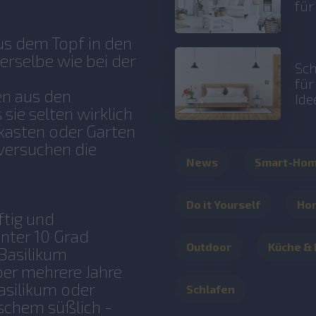
fü
us dem Topf in den
erselbe wie bei der
Sch
fü
en aus den
Ide
sie selten wirklich
asten oder Garten
 versuchen die
News
Smart-Ho
Do it Yourself
Ho
ftig und
nter 10 Grad
Outdoor
Küche &
 Basilikum
er mehrere Jahre
Basilikum oder
Schlafen
schem süßlich -