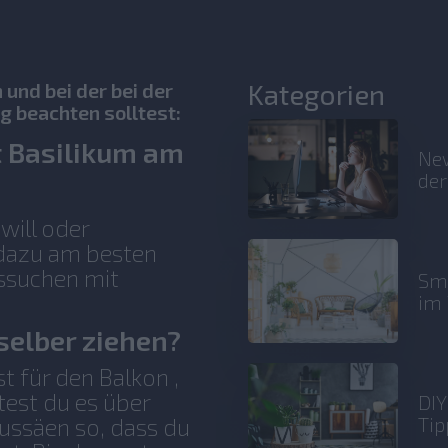
Kategorien
und bei der bei der
g beachten solltest:
t Basilikum am
New
der
will oder
 dazu am besten
ssuchen mit
Sma
im 
selber ziehen?
t für den Balkon ,
test du es über
DIY
Tip
ussäen so, dass du