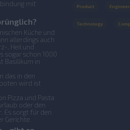
rbindung mit
Product
Engineer
rünglich?
Technology
Com
lienischen Küche und
ann allerdings auch
z-, Heil und
Das sogar schon 1000
st Basilikum in
m das in den
boten wird ist
on Pizza und Pasta
nurlaub oder den
. Es sorgt für den
r Gerichte.