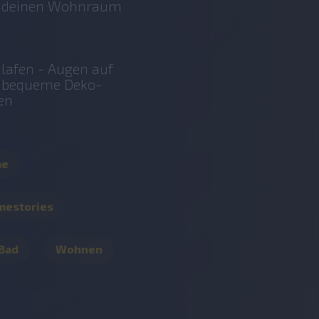
r deinen Wohnraum
lafen - Augen auf
r bequeme Deko-
en
me
mestories
 Bad
Wohnen