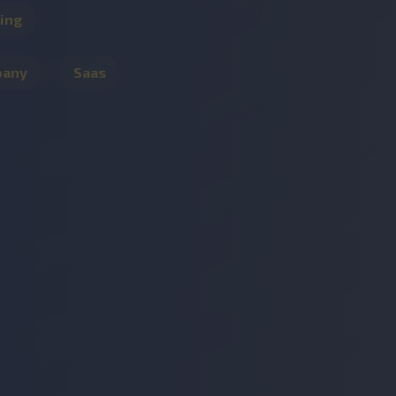
ing
pany
Saas