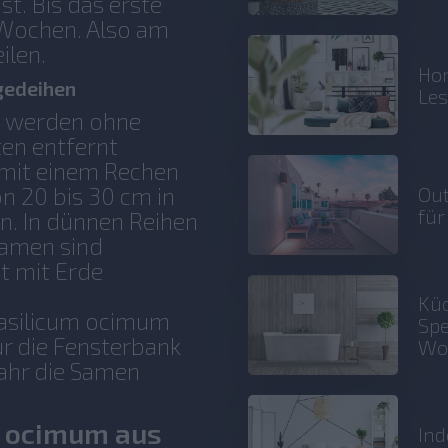
t. Bis das erste
8 Wochen. Also am
ilen.
Hom
 gedeihen
Le
rt werden ohne
ten entfernt
 mit einem Rechen
Out
n 20 bis 30 cm in
für
n. In dünnen Reihen
Samen sind
t mit Erde
Küc
 Basilicum ocimum
Spe
ür die Fensterbank
Wo
Jahr die Samen
m ocimum aus
Ind