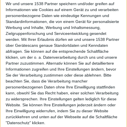
Wir und unsere 1538 Partner speichern und/oder greifen auf
Informationen wie Cookies auf einem Gerät zu und verarbeiten
personenbezogene Daten wie eindeutige Kennungen und
Standardinformationen, die von einem Gerät für personalisierte
Werbung und Inhalte, Werbung und Inhaltsmessung,
Zielgruppenforschung und Serviceentwicklung gesendet
werden.
Mit Ihrer Erlaubnis dürfen wir und unsere 1538 Partner
Auf DESMONDO findet Ihr Inspirationen für
über Gerätescans genaue Standortdaten und Kenndaten
individuelles, gemütliches und intelligentes Wohnen,
abfragen. Sie können auf die entsprechende Schaltfläche
die aktuellsten Einrichtungstrends und Informatives zu
neuesten Smart Home Systemen.
klicken, um der o. a. Datenverarbeitung durch uns und unsere
Partner zuzustimmen. Alternativ können Sie auf detailliertere
Informationen zugreifen und Ihre Einstellungen ändern, bevor
Rechtliches
Sie der Verarbeitung zustimmen oder diese ablehnen.
Bitte
beachten Sie, dass die Verarbeitung mancher
Impressum
personenbezogenen Daten ohne Ihre Einwilligung stattfinden
Datenschutz
kann, obwohl Sie das Recht haben, einer solchen Verarbeitung
Sitemap
zu widersprechen. Ihre Einstellungen gelten lediglich für diese
Website. Sie können Ihre Einstellungen jederzeit ändern oder
About
Ihre Einwilligung widerrufen, indem Sie zu dieser Website
zurückkehren und unten auf der Webseite auf die Schaltfläche
DESMONDO Suche
"Datenschutz" klicken.