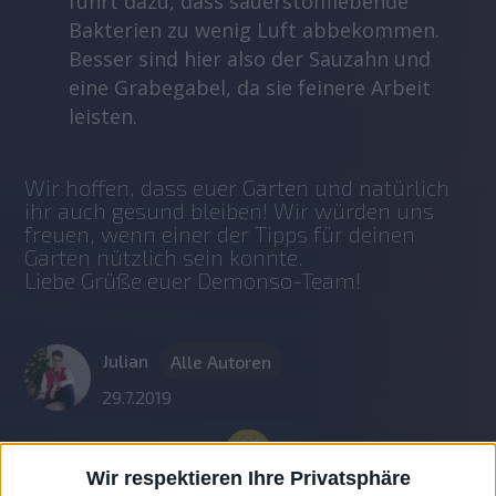
führt dazu, dass sauerstoffliebende
Bakterien zu wenig Luft abbekommen.
Besser sind hier also der Sauzahn und
eine Grabegabel, da sie feinere Arbeit
leisten.
Wir hoffen, dass euer Garten und natürlich 
ihr auch gesund bleiben! Wir würden uns 
freuen, wenn einer der Tipps für deinen 
Garten nützlich sein konnte.
Liebe Grüße euer Demonso-Team!
Julian
Alle Autoren
29.7.2019
Wir respektieren Ihre Privatsphäre