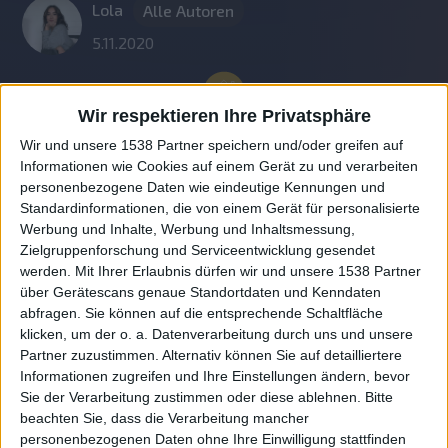
Lola
Alle Autoren
5.11.2020
Wir respektieren Ihre Privatsphäre
Wir und unsere 1538 Partner speichern und/oder greifen auf
Informationen wie Cookies auf einem Gerät zu und verarbeiten
personenbezogene Daten wie eindeutige Kennungen und
Standardinformationen, die von einem Gerät für personalisierte
Werbung und Inhalte, Werbung und Inhaltsmessung,
Zielgruppenforschung und Serviceentwicklung gesendet
werden.
Mit Ihrer Erlaubnis dürfen wir und unsere 1538 Partner
Auf DESMONDO findet Ihr Inspirationen für
über Gerätescans genaue Standortdaten und Kenndaten
individuelles, gemütliches und intelligentes Wohnen,
abfragen. Sie können auf die entsprechende Schaltfläche
die aktuellsten Einrichtungstrends und Informatives zu
neuesten Smart Home Systemen.
klicken, um der o. a. Datenverarbeitung durch uns und unsere
Partner zuzustimmen. Alternativ können Sie auf detailliertere
Informationen zugreifen und Ihre Einstellungen ändern, bevor
Rechtliches
Sie der Verarbeitung zustimmen oder diese ablehnen.
Bitte
beachten Sie, dass die Verarbeitung mancher
Impressum
personenbezogenen Daten ohne Ihre Einwilligung stattfinden