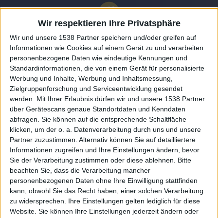
Wir respektieren Ihre Privatsphäre
Wir und unsere 1538 Partner speichern und/oder greifen auf
Informationen wie Cookies auf einem Gerät zu und verarbeiten
personenbezogene Daten wie eindeutige Kennungen und
Standardinformationen, die von einem Gerät für personalisierte
Werbung und Inhalte, Werbung und Inhaltsmessung,
Zielgruppenforschung und Serviceentwicklung gesendet
werden.
Mit Ihrer Erlaubnis dürfen wir und unsere 1538 Partner
Auf DESMONDO findet Ihr Inspirationen für
über Gerätescans genaue Standortdaten und Kenndaten
individuelles, gemütliches und intelligentes Wohnen,
abfragen. Sie können auf die entsprechende Schaltfläche
die aktuellsten Einrichtungstrends und Informatives zu
neuesten Smart Home Systemen.
klicken, um der o. a. Datenverarbeitung durch uns und unsere
Partner zuzustimmen. Alternativ können Sie auf detailliertere
Informationen zugreifen und Ihre Einstellungen ändern, bevor
Rechtliches
Sie der Verarbeitung zustimmen oder diese ablehnen.
Bitte
beachten Sie, dass die Verarbeitung mancher
Impressum
personenbezogenen Daten ohne Ihre Einwilligung stattfinden
Datenschutz
kann, obwohl Sie das Recht haben, einer solchen Verarbeitung
Sitemap
zu widersprechen. Ihre Einstellungen gelten lediglich für diese
Website. Sie können Ihre Einstellungen jederzeit ändern oder