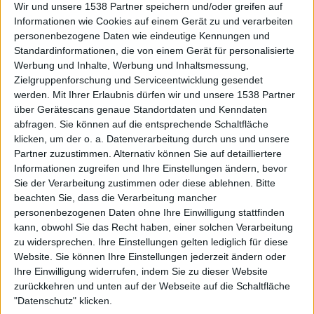
Wir und unsere 1538 Partner speichern und/oder greifen auf
Informationen wie Cookies auf einem Gerät zu und verarbeiten
personenbezogene Daten wie eindeutige Kennungen und
Standardinformationen, die von einem Gerät für personalisierte
Werbung und Inhalte, Werbung und Inhaltsmessung,
Zielgruppenforschung und Serviceentwicklung gesendet
werden.
Mit Ihrer Erlaubnis dürfen wir und unsere 1538 Partner
Auf DESMONDO findet Ihr Inspirationen für
über Gerätescans genaue Standortdaten und Kenndaten
individuelles, gemütliches und intelligentes Wohnen,
abfragen. Sie können auf die entsprechende Schaltfläche
die aktuellsten Einrichtungstrends und Informatives zu
neuesten Smart Home Systemen.
klicken, um der o. a. Datenverarbeitung durch uns und unsere
Partner zuzustimmen. Alternativ können Sie auf detailliertere
Informationen zugreifen und Ihre Einstellungen ändern, bevor
Rechtliches
Sie der Verarbeitung zustimmen oder diese ablehnen.
Bitte
beachten Sie, dass die Verarbeitung mancher
Impressum
personenbezogenen Daten ohne Ihre Einwilligung stattfinden
Datenschutz
kann, obwohl Sie das Recht haben, einer solchen Verarbeitung
Sitemap
zu widersprechen. Ihre Einstellungen gelten lediglich für diese
Website. Sie können Ihre Einstellungen jederzeit ändern oder
About
Ihre Einwilligung widerrufen, indem Sie zu dieser Website
zurückkehren und unten auf der Webseite auf die Schaltfläche
DESMONDO Suche
"Datenschutz" klicken.