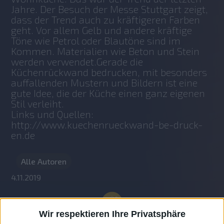
Jahre. Der Besuch der Messe Stuttgart zeigt, 
dass der Trend auch zu kräftigeren Farben 
geht. Vor allem Gelb und andere kräftige 
Töne wie Petrol oder Blautöne sind im 
Kommen. Materialien wie Beton und Stein 
werden verwendet.Gerade die 
Küchenrückwand bedrucken, mit besonders 
auffallenden Mustern und Bildern ist eine 
gute Idee, die der Küche einen ganz eigenen 
Stil verleiht.
Links und Quellen: 
http://www.kuechenrueckwand-be-druck-
en.de
Alle Autoren
4.11.2019
Wir respektieren Ihre Privatsphäre