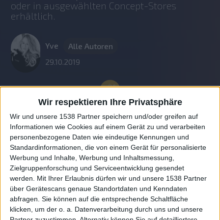
oder in ausgewählten Concept-Stores 
erhältlich.
Yve
Alle Autoren
29.10.2019
Wir respektieren Ihre Privatsphäre
Wir und unsere 1538 Partner speichern und/oder greifen auf
Informationen wie Cookies auf einem Gerät zu und verarbeiten
personenbezogene Daten wie eindeutige Kennungen und
Standardinformationen, die von einem Gerät für personalisierte
Werbung und Inhalte, Werbung und Inhaltsmessung,
Zielgruppenforschung und Serviceentwicklung gesendet
werden.
Mit Ihrer Erlaubnis dürfen wir und unsere 1538 Partner
Auf DESMONDO findet Ihr Inspirationen für
über Gerätescans genaue Standortdaten und Kenndaten
individuelles, gemütliches und intelligentes Wohnen,
abfragen. Sie können auf die entsprechende Schaltfläche
die aktuellsten Einrichtungstrends und Informatives zu
neuesten Smart Home Systemen.
klicken, um der o. a. Datenverarbeitung durch uns und unsere
Partner zuzustimmen. Alternativ können Sie auf detailliertere