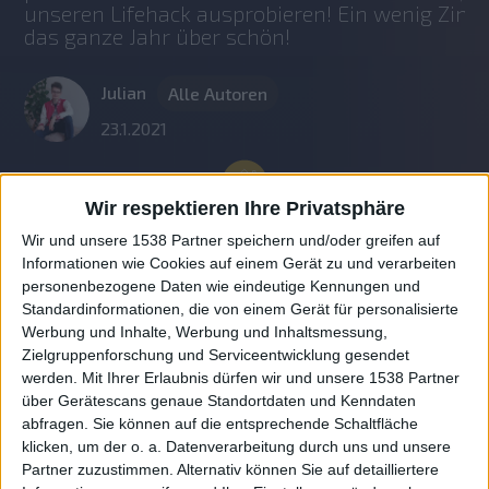
unseren Lifehack ausprobieren! Ein wenig Zimtg
das ganze Jahr über schön!
Julian
Alle Autoren
23.1.2021
Wir respektieren Ihre Privatsphäre
Wir und unsere 1538 Partner speichern und/oder greifen auf
Informationen wie Cookies auf einem Gerät zu und verarbeiten
personenbezogene Daten wie eindeutige Kennungen und
Standardinformationen, die von einem Gerät für personalisierte
Werbung und Inhalte, Werbung und Inhaltsmessung,
Zielgruppenforschung und Serviceentwicklung gesendet
werden.
Mit Ihrer Erlaubnis dürfen wir und unsere 1538 Partner
Auf DESMONDO findet Ihr Inspirationen für
über Gerätescans genaue Standortdaten und Kenndaten
individuelles, gemütliches und intelligentes Wohnen,
abfragen. Sie können auf die entsprechende Schaltfläche
die aktuellsten Einrichtungstrends und Informatives zu
neuesten Smart Home Systemen.
klicken, um der o. a. Datenverarbeitung durch uns und unsere
Partner zuzustimmen. Alternativ können Sie auf detailliertere