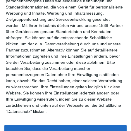
personenbezogene Daten wie eindeutige Kennungen und
Standardinformationen, die von einem Gerät für personalisierte
Werbung und Inhalte, Werbung und Inhaltsmessung,
Zielgruppenforschung und Serviceentwicklung gesendet
werden.
Mit Ihrer Erlaubnis dürfen wir und unsere 1538 Partner
Auf DESMONDO findet Ihr Inspirationen für
über Gerätescans genaue Standortdaten und Kenndaten
individuelles, gemütliches und intelligentes Wohnen,
abfragen. Sie können auf die entsprechende Schaltfläche
die aktuellsten Einrichtungstrends und Informatives zu
neuesten Smart Home Systemen.
klicken, um der o. a. Datenverarbeitung durch uns und unsere
Partner zuzustimmen. Alternativ können Sie auf detailliertere
Informationen zugreifen und Ihre Einstellungen ändern, bevor
Rechtliches
Sie der Verarbeitung zustimmen oder diese ablehnen.
Bitte
beachten Sie, dass die Verarbeitung mancher
Impressum
personenbezogenen Daten ohne Ihre Einwilligung stattfinden
Datenschutz
kann, obwohl Sie das Recht haben, einer solchen Verarbeitung
Sitemap
zu widersprechen. Ihre Einstellungen gelten lediglich für diese
Website. Sie können Ihre Einstellungen jederzeit ändern oder
About
Ihre Einwilligung widerrufen, indem Sie zu dieser Website
zurückkehren und unten auf der Webseite auf die Schaltfläche
DESMONDO Suche
"Datenschutz" klicken.
Kooperationen