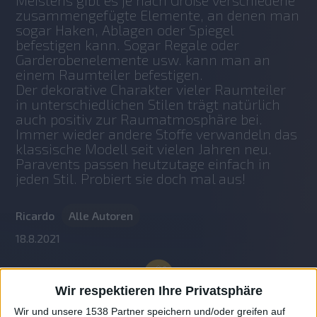
Meistens gibt es je nach Größe verschiedene 
zusammengefügte Elemente, an denen man 
sogar Haken, Ablagen oder Spiegel 
befestigen kann. Sogar Regale oder 
Garderobenelemente usw. kann man an 
einem Raumteiler befestigen.
Der dekorative Charakter vieler Raumteiler 
in unterschiedlichen Stilen trägt natürlich 
auch positiv zur Raumatmosphäre bei.
Immer wieder andere Stoffe verwandeln das 
klassische Modell seit vielen Jahren neu. 
Paravents passen heutzutage einfach in 
jeden Stil. Probiert sie doch mal aus!
Ricardo
Alle Autoren
18.8.2021
Wir respektieren Ihre Privatsphäre
Wir und unsere 1538 Partner speichern und/oder greifen auf