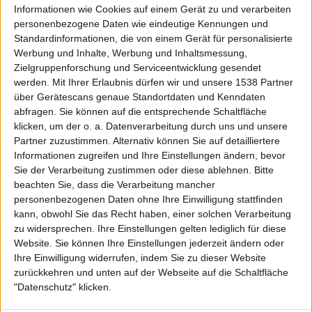
Informationen wie Cookies auf einem Gerät zu und verarbeiten
personenbezogene Daten wie eindeutige Kennungen und
Standardinformationen, die von einem Gerät für personalisierte
Werbung und Inhalte, Werbung und Inhaltsmessung,
Zielgruppenforschung und Serviceentwicklung gesendet
werden.
Mit Ihrer Erlaubnis dürfen wir und unsere 1538 Partner
Auf DESMONDO findet Ihr Inspirationen für
über Gerätescans genaue Standortdaten und Kenndaten
individuelles, gemütliches und intelligentes Wohnen,
abfragen. Sie können auf die entsprechende Schaltfläche
die aktuellsten Einrichtungstrends und Informatives zu
neuesten Smart Home Systemen.
klicken, um der o. a. Datenverarbeitung durch uns und unsere
Partner zuzustimmen. Alternativ können Sie auf detailliertere
Informationen zugreifen und Ihre Einstellungen ändern, bevor
Rechtliches
Sie der Verarbeitung zustimmen oder diese ablehnen.
Bitte
beachten Sie, dass die Verarbeitung mancher
Impressum
personenbezogenen Daten ohne Ihre Einwilligung stattfinden
Datenschutz
kann, obwohl Sie das Recht haben, einer solchen Verarbeitung
Sitemap
zu widersprechen. Ihre Einstellungen gelten lediglich für diese
Website. Sie können Ihre Einstellungen jederzeit ändern oder
About
Ihre Einwilligung widerrufen, indem Sie zu dieser Website
zurückkehren und unten auf der Webseite auf die Schaltfläche
DESMONDO Suche
"Datenschutz" klicken.
Kooperationen