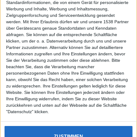
Standardinformationen, die von einem Gerät für personalisierte
Werbung und Inhalte, Werbung und Inhaltsmessung,
Zielgruppenforschung und Serviceentwicklung gesendet
werden.
Mit Ihrer Erlaubnis dürfen wir und unsere 1538 Partner
Auf DESMONDO findet Ihr Inspirationen für
über Gerätescans genaue Standortdaten und Kenndaten
individuelles, gemütliches und intelligentes Wohnen,
abfragen. Sie können auf die entsprechende Schaltfläche
die aktuellsten Einrichtungstrends und Informatives zu
neuesten Smart Home Systemen.
klicken, um der o. a. Datenverarbeitung durch uns und unsere
Partner zuzustimmen. Alternativ können Sie auf detailliertere
Informationen zugreifen und Ihre Einstellungen ändern, bevor
Rechtliches
Sie der Verarbeitung zustimmen oder diese ablehnen.
Bitte
beachten Sie, dass die Verarbeitung mancher
Impressum
personenbezogenen Daten ohne Ihre Einwilligung stattfinden
Datenschutz
kann, obwohl Sie das Recht haben, einer solchen Verarbeitung
Sitemap
zu widersprechen. Ihre Einstellungen gelten lediglich für diese
Website. Sie können Ihre Einstellungen jederzeit ändern oder
About
Ihre Einwilligung widerrufen, indem Sie zu dieser Website
zurückkehren und unten auf der Webseite auf die Schaltfläche
DESMONDO Suche
"Datenschutz" klicken.
Kooperationen
ZUSTIMMEN