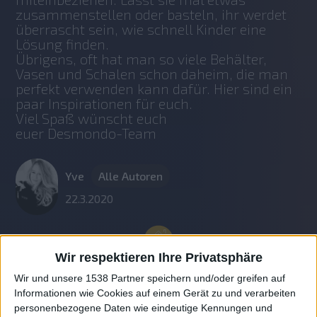
zusammenstellen oder basteln, ihr werdet 
überrascht sein, wie schnell Kinder eine 
Lösung finden. 
Übrigens, oft hat man so viele Behälter, 
Vasen und Schalen schon daheim, die man 
perfekt verwenden kann dafür. Hier sind ein 
paar Inspirationen für euch.
Viel Spaß wünscht euch 
euer Desmondo-Team
Yve
Alle Autoren
22.3.2020
Wir respektieren Ihre Privatsphäre
Wir und unsere 1538 Partner speichern und/oder greifen auf
Informationen wie Cookies auf einem Gerät zu und verarbeiten
personenbezogene Daten wie eindeutige Kennungen und