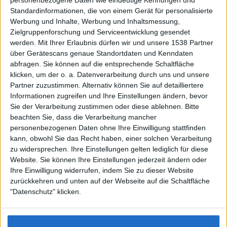
Standardinformationen, die von einem Gerät für personalisierte
Werbung und Inhalte, Werbung und Inhaltsmessung,
Zielgruppenforschung und Serviceentwicklung gesendet
werden.
Mit Ihrer Erlaubnis dürfen wir und unsere 1538 Partner
Auf DESMONDO findet Ihr Inspirationen für
über Gerätescans genaue Standortdaten und Kenndaten
individuelles, gemütliches und intelligentes Wohnen,
abfragen. Sie können auf die entsprechende Schaltfläche
die aktuellsten Einrichtungstrends und Informatives zu
neuesten Smart Home Systemen.
klicken, um der o. a. Datenverarbeitung durch uns und unsere
Partner zuzustimmen. Alternativ können Sie auf detailliertere
Informationen zugreifen und Ihre Einstellungen ändern, bevor
Rechtliches
Sie der Verarbeitung zustimmen oder diese ablehnen.
Bitte
beachten Sie, dass die Verarbeitung mancher
Impressum
personenbezogenen Daten ohne Ihre Einwilligung stattfinden
Datenschutz
kann, obwohl Sie das Recht haben, einer solchen Verarbeitung
Sitemap
zu widersprechen. Ihre Einstellungen gelten lediglich für diese
Website. Sie können Ihre Einstellungen jederzeit ändern oder
About
Ihre Einwilligung widerrufen, indem Sie zu dieser Website
zurückkehren und unten auf der Webseite auf die Schaltfläche
DESMONDO Suche
"Datenschutz" klicken.
Kooperationen