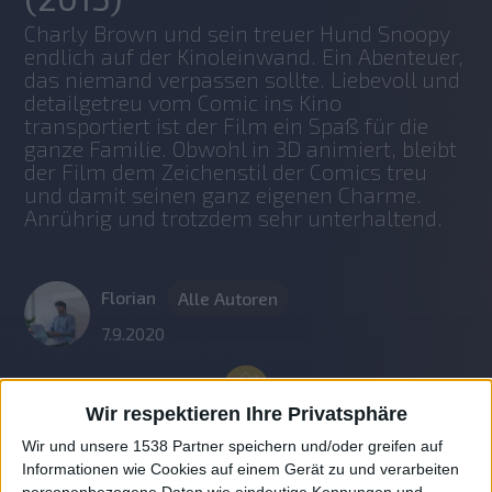
Charly Brown und sein treuer Hund Snoopy 
endlich auf der Kinoleinwand. Ein Abenteuer, 
das niemand verpassen sollte. Liebevoll und 
detailgetreu vom Comic ins Kino 
transportiert ist der Film ein Spaß für die 
ganze Familie. Obwohl in 3D animiert, bleibt 
der Film dem Zeichenstil der Comics treu 
und damit seinen ganz eigenen Charme. 
Anrührig und trotzdem sehr unterhaltend.
Florian
Alle Autoren
7.9.2020
Wir respektieren Ihre Privatsphäre
Wir und unsere 1538 Partner speichern und/oder greifen auf
Informationen wie Cookies auf einem Gerät zu und verarbeiten
personenbezogene Daten wie eindeutige Kennungen und