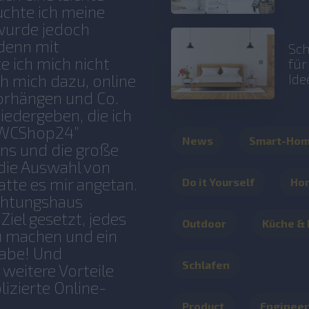
uchte ich meine
 wurde jedoch
 denn mit
Sch
e ich mich nicht
fü
Ide
h mich dazu, online
vorhängen und Co.
iedergeben, die ich
 “WCShop24”
News
Smart-Ho
ns und die große
die Auswahl von
tte es mir angetan.
Do it Yourself
Ho
ichtungshaus
Ziel gesetzt, jedes
Outdoor
Küche &
u machen und ein
habe! Und
Schlafen
 weitere Vorteile
izierte Online-
Product
Engineer