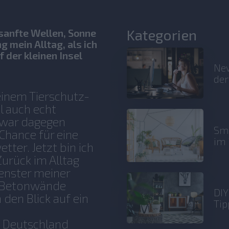
Kategorien
sanfte Wellen, Sonne
 mein Alltag, als ich
f der kleinen Insel
New
der
 einem Tierschutz-
l auch echt
 war dagegen
Sma
Chance für eine
im 
ter. Jetzt bin ich
urück im Alltag
enster meiner
e Betonwände
DIY
den Blick auf ein
Tip
n Deutschland