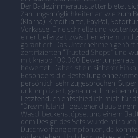
Der Badezimmerausstatter bietet sic
Zahlungsmöglichkeiten an wie zum B
(Klarna), Kreditkarte, PayPal, Sofort
Vorkasse. Eine schnelle und kostenlo
einer Lieferzeit zwischen einem und 
garantiert. Das Unternehmen gehört 
zertifizierten “Trusted Shops” und w
mit knapp 100.000 Bewertungen als 
bewertet. Daher ist ein sicherer Einka
Besonders die Bestellung ohne Anme
persönlich sehr zugesprochen. Super 
unkompliziert, genau nach meinem 
Letztendlich entschied ich mich für da
“Dream Island”, bestehend aus einem
Waschbeckenstöpsel und einem Badt
dem Design des Sets wurde mir auch
Duschvorhang empfohlen, da konnte i
widerstehen. Und dann gab es auf m