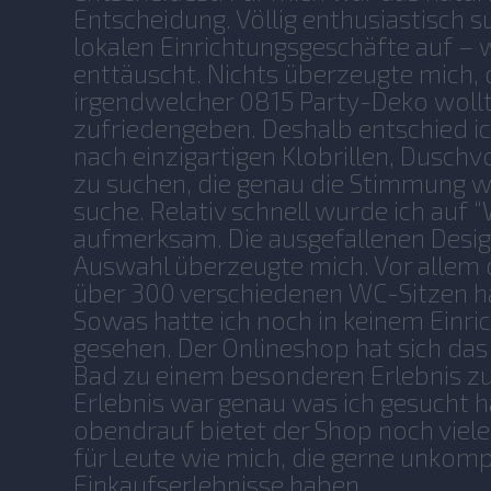
Entscheidung. Völlig enthusiastisch s
lokalen Einrichtungsgeschäfte auf –
enttäuscht. Nichts überzeugte mich,
irgendwelcher 0815 Party-Deko wollt
zufriedengeben. Deshalb entschied ic
nach einzigartigen Klobrillen, Dusch
zu suchen, die genau die Stimmung w
suche. Relativ schnell wurde ich auf
aufmerksam. Die ausgefallenen Desig
Auswahl überzeugte mich. Vor allem 
über 300 verschiedenen WC-Sitzen ha
Sowas hatte ich noch in keinem Einr
gesehen. Der Onlineshop hat sich das 
Bad zu einem besonderen Erlebnis z
Erlebnis war genau was ich gesucht 
obendrauf bietet der Shop noch viele
für Leute wie mich, die gerne unkompl
Einkaufserlebnisse haben.