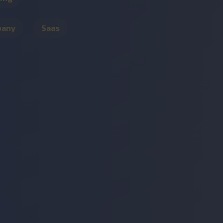
pany
Saas