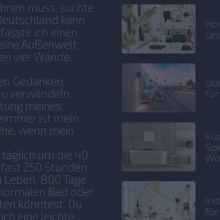
öhnen muss, suchte
 Deutschland kann
Hom
 fasste ich einen
Le
meine Außenwelt
en vier Wände.
den Gedanken,
Out
zu verwandeln.
für
ltung meines
immer ist mein
iehe, wenn mein
Küc
Spe
 täglich um die 40
Wo
 fast 250 Stunden
m Leben. 800 Tage
 normalen Bad oder
Ind
lten könntest. Du
fü
ich eine leichte