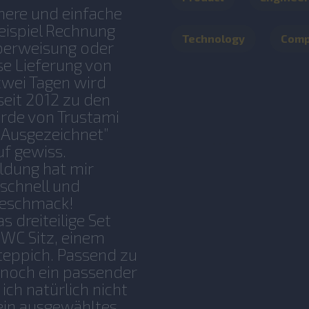
here und einfache
eispiel Rechnung
Technology
Com
überweisung oder
se Lieferung von
zwei Tagen wird
seit 2012 zu den
urde von Trustami
“Ausgezeichnet”
uf gewiss.
ldung hat mir
schnell und
Geschmack!
s dreiteilige Set
 WC Sitz, einem
eppich. Passend zu
 noch ein passender
ch natürlich nicht
ein ausgewähltes