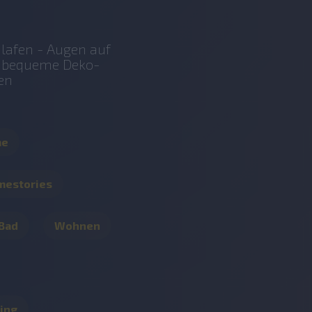
lafen - Augen auf
r bequeme Deko-
en
me
mestories
 Bad
Wohnen
ing