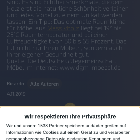
sind. Es sind Echtheitsmerkmale, die dem 
Holz erst die natürliche Schönheit verleihen 
und jedes Möbel zu einem Unikat werden 
lassen. Ein Tipp: Das optimale Raumklima 
für Möbel aus 
Massivholz
 liegt bei 19° bis 
23°C Raumtemperatur und bei einer 
Luftfeuchtigkeit von 50 bis 65 Prozent. Das 
tut nicht nur Ihren Möbeln, sondern auch 
Ihrer eigenen Gesundheit gut.
Quelle: Die Deutsche Gütegemeinschaft 
Möbel im Internet: www.dgm-moebel.de
Ricardo
Alle Autoren
4.11.2019
Wir respektieren Ihre Privatsphäre
Wir und unsere 1538 Partner speichern und/oder greifen auf
Informationen wie Cookies auf einem Gerät zu und verarbeiten
personenbezogene Daten wie eindeutige Kennungen und