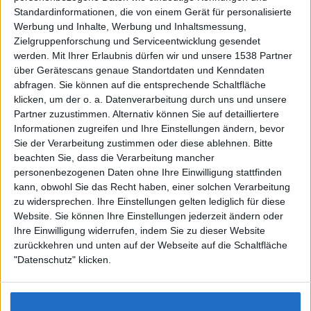
Standardinformationen, die von einem Gerät für personalisierte
Werbung und Inhalte, Werbung und Inhaltsmessung,
Zielgruppenforschung und Serviceentwicklung gesendet
werden.
Mit Ihrer Erlaubnis dürfen wir und unsere 1538 Partner
Auf DESMONDO findet Ihr Inspirationen für
über Gerätescans genaue Standortdaten und Kenndaten
individuelles, gemütliches und intelligentes Wohnen,
abfragen. Sie können auf die entsprechende Schaltfläche
die aktuellsten Einrichtungstrends und Informatives zu
neuesten Smart Home Systemen.
klicken, um der o. a. Datenverarbeitung durch uns und unsere
Partner zuzustimmen. Alternativ können Sie auf detailliertere
Informationen zugreifen und Ihre Einstellungen ändern, bevor
Rechtliches
Sie der Verarbeitung zustimmen oder diese ablehnen.
Bitte
beachten Sie, dass die Verarbeitung mancher
Impressum
personenbezogenen Daten ohne Ihre Einwilligung stattfinden
Datenschutz
kann, obwohl Sie das Recht haben, einer solchen Verarbeitung
Sitemap
zu widersprechen. Ihre Einstellungen gelten lediglich für diese
Website. Sie können Ihre Einstellungen jederzeit ändern oder
About
Ihre Einwilligung widerrufen, indem Sie zu dieser Website
zurückkehren und unten auf der Webseite auf die Schaltfläche
DESMONDO Suche
"Datenschutz" klicken.
Kooperationen