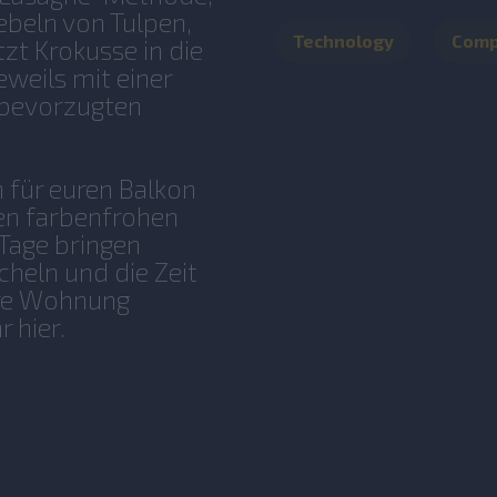
ebeln von Tulpen,
Technology
Com
zt Krokusse in die
eweils mit einer
e bevorzugten
 für euren Balkon
ren farbenfrohen
 Tage bringen
cheln und die Zeit
eure Wohnung
r hier.