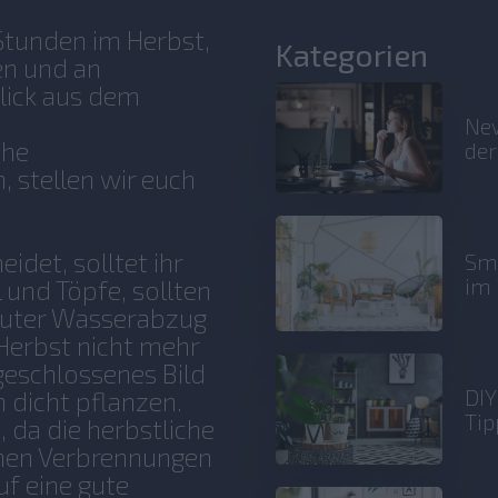
Stunden im Herbst,
Kategorien
en und an
lick aus dem
New
che
der
 stellen wir euch
idet, solltet ihr
Sma
im 
 und Töpfe, sollten
 guter Wasserabzug
 Herbst nicht mehr
geschlossenes Bild
DIY
an dicht pflanzen.
Tip
, da die herbstliche
einen Verbrennungen
uf eine gute