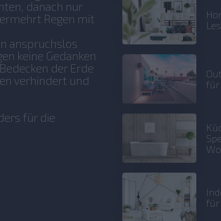
ten, danach nur
Hom
vermehrt Regen mit
Le
en anspruchslos
gen keine Gedanken
 Bedecken der Erde
Out
nen verhindert und
für
ers für die
Küc
Spe
Wo
Ind
fü