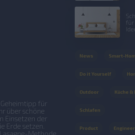
Sch
fü
Ide
News
Smart-Ho
Do it Yourself
Ho
Outdoor
Küche &
 Geheimtipp für
ahr über schöne
Schlafen
em Einsetzen der
e Erde setzen.
Product
Engineer
e Lasagne-Methode,