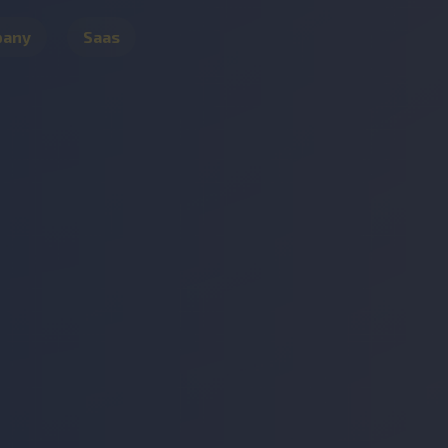
pany
Saas