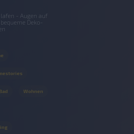
lafen - Augen auf
r bequeme Deko-
en
me
mestories
 Bad
Wohnen
ing