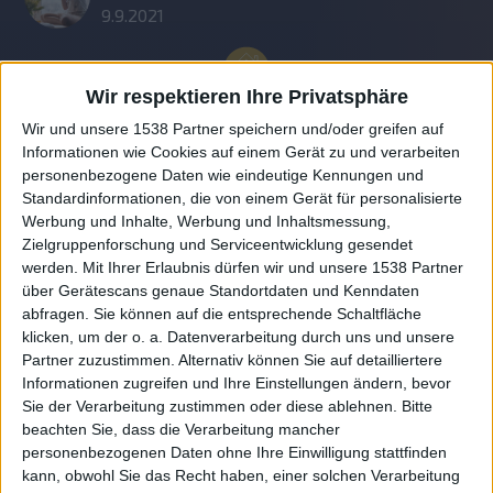
9.9.2021
Wir respektieren Ihre Privatsphäre
Wir und unsere 1538 Partner speichern und/oder greifen auf
Informationen wie Cookies auf einem Gerät zu und verarbeiten
personenbezogene Daten wie eindeutige Kennungen und
Standardinformationen, die von einem Gerät für personalisierte
Werbung und Inhalte, Werbung und Inhaltsmessung,
Zielgruppenforschung und Serviceentwicklung gesendet
werden.
Mit Ihrer Erlaubnis dürfen wir und unsere 1538 Partner
Auf DESMONDO findet Ihr Inspirationen für
über Gerätescans genaue Standortdaten und Kenndaten
individuelles, gemütliches und intelligentes Wohnen,
abfragen. Sie können auf die entsprechende Schaltfläche
die aktuellsten Einrichtungstrends und Informatives zu
neuesten Smart Home Systemen.
klicken, um der o. a. Datenverarbeitung durch uns und unsere
Partner zuzustimmen. Alternativ können Sie auf detailliertere
Informationen zugreifen und Ihre Einstellungen ändern, bevor
Rechtliches
Sie der Verarbeitung zustimmen oder diese ablehnen.
Bitte
beachten Sie, dass die Verarbeitung mancher
Impressum
personenbezogenen Daten ohne Ihre Einwilligung stattfinden
Datenschutz
kann, obwohl Sie das Recht haben, einer solchen Verarbeitung