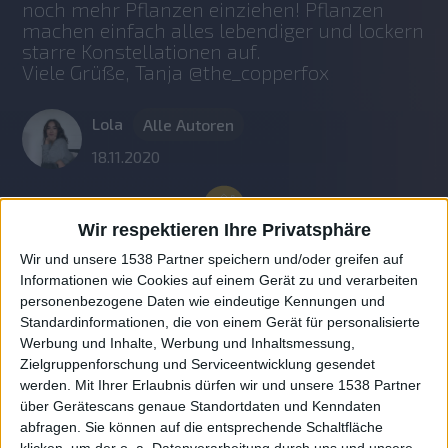
noch mehr Pflanzen einziehen! Pflanzen 
machen einfach alles lebendiger und lockern 
starre Konstellationen auf.
Viele Grüße, Tanja @the_copperfox
Lola
Alle Autoren
18.11.2020
Wir respektieren Ihre Privatsphäre
Wir und unsere 1538 Partner speichern und/oder greifen auf
Informationen wie Cookies auf einem Gerät zu und verarbeiten
personenbezogene Daten wie eindeutige Kennungen und
Standardinformationen, die von einem Gerät für personalisierte
Werbung und Inhalte, Werbung und Inhaltsmessung,
Zielgruppenforschung und Serviceentwicklung gesendet
werden.
Mit Ihrer Erlaubnis dürfen wir und unsere 1538 Partner
Auf DESMONDO findet Ihr Inspirationen für
über Gerätescans genaue Standortdaten und Kenndaten
individuelles, gemütliches und intelligentes Wohnen,
abfragen. Sie können auf die entsprechende Schaltfläche
die aktuellsten Einrichtungstrends und Informatives zu
neuesten Smart Home Systemen.
klicken, um der o. a. Datenverarbeitung durch uns und unsere