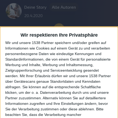
Deine Story
Alle Autoren
20.4.2020
Wir respektieren Ihre Privatsphäre
Wir und unsere 1538 Partner speichern und/oder greifen auf
Informationen wie Cookies auf einem Gerät zu und verarbeiten
personenbezogene Daten wie eindeutige Kennungen und
Standardinformationen, die von einem Gerät für personalisierte
Werbung und Inhalte, Werbung und Inhaltsmessung,
Zielgruppenforschung und Serviceentwicklung gesendet
werden.
Mit Ihrer Erlaubnis dürfen wir und unsere 1538 Partner
Auf DESMONDO findet Ihr Inspirationen für
über Gerätescans genaue Standortdaten und Kenndaten
individuelles, gemütliches und intelligentes Wohnen,
abfragen. Sie können auf die entsprechende Schaltfläche
die aktuellsten Einrichtungstrends und Informatives zu
neuesten Smart Home Systemen.
klicken, um der o. a. Datenverarbeitung durch uns und unsere
Partner zuzustimmen. Alternativ können Sie auf detailliertere
Informationen zugreifen und Ihre Einstellungen ändern, bevor
Rechtliches
Sie der Verarbeitung zustimmen oder diese ablehnen.
Bitte
beachten Sie, dass die Verarbeitung mancher
Impressum