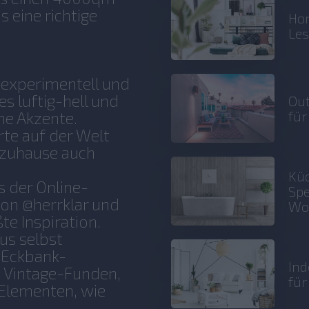
 eine richtige
Hom
Le
s experimentell und
 es luftig-hell und
Out
für
he Akzente.
te auf der Welt
h zuhause auch
.
Küc
 der Online-
Spe
on @herrklar und
Wo
e Inspiration.
us selbst
 Eckbank-
Ind
en Vintage-Funden,
fü
 Elementen, wie