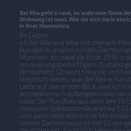
Bei Mia geht's rund, im wahrsten Sinne de
Wohnung ist rund. Wie sie sich darin einric
in ihrer Homestory.
Ihr Lieben,
ich bin Mia und lebe mit meinem Fre
Hunden in unserer runden Dachterr
München. Ich habe sie Ende 2018 in s
renovierungsbedürftigem Zustand g
kernsaniert. Obwohl Freunde und Fam
skeptisch waren, war der kleine Roh
Liebe auf den ersten Blick, weil ich i
architektonisch außergewöhnlichen 
habe. Der Rundbau aus dem Jahr 1973 
massiven Stahlbetonsäule etwa 1,5
und weist viele stilistische Merkmal
Unsere Dachterrasse ist mit 92 qm g
die Wohnung. Zusätzlich teilen wir 