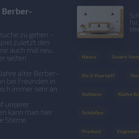
r Berber-
Sch
fü
Ide
zsuche zu gehen -
piel zuletzt den
mir auch mal neu.
er selten
News
Smart-Ho
Jahre alter Berber-
Do it Yourself
Ho
n bei Freunden in
mich immer sehr an
Outdoor
Küche &
uf unserer
en kann man hier
Schlafen
e Sterne
Product
Engineer