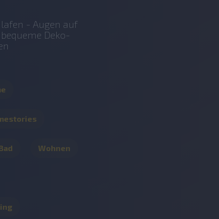
lafen - Augen auf
r bequeme Deko-
en
me
mestories
 Bad
Wohnen
ing