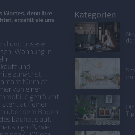
Kategorien
s Wortes, denn ihre
htet, erzählt sie uns
New
der
und und unseren
assen-Wohnung in
ehr
ekauft und
Sma
ilie zunächst
im 
diamant für mich
mmer von einer
Immobilie geträumt
steht auf einer
DIY
0 m über dem Boden
Tip
e des Bauhaus auf.
enauso groß, wie
uns einen 4000qm