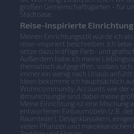
großen Gemeinschaftsgarten - für uns
Stadtoase.
Reise-inspirierte Einrichtung
Meinen Einrichtungsstil würde ich al
reise-inspiriert beschreiben. Ich liebe
setze dazu kräftige Farb- und grafisc
Außerdem habe ich meine Lieblingsor
thematisch aufgegriffen, sodass sic
immer ein wenig nach Urlaub anfühlt
Ideen bekomme ich hauptsächlich aus
Wohncommunity, Accounts wie der v
@munichjungle sind dabei meine größt
Meine Einrichtung ist eine Mischung a
entworfenen Einbaumöbeln (z.B. der
Raumteiler), Designklassikern, einig
vielen Pflanzen und marokkanischen
Textilien und Fliesen.