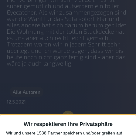
super gemütlich und außerdem ein toller 
Eyecatcher. Als wir zusammengezogen sind 
war die Wahl für das Sofa sofort klar und 
alles andere hat sich darum herum gebildet. 
Die Wohnung mit der tollen Stuckdecke hat 
es uns aber auch recht leicht gemacht. 
Trotzdem waren wir in jedem Schritt sehr 
überlegt und ich würde sagen, dass wir bis 
heute noch nicht ganz fertig sind - aber das 
wäre ja auch langweilig.
Alle Autoren
12.5.2021
Wir respektieren Ihre Privatsphäre
Wir und unsere 1538 Partner speichern und/oder greifen auf