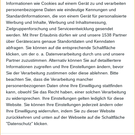
Informationen wie Cookies auf einem Gerät zu und verarbeiten
personenbezogene Daten wie eindeutige Kennungen und
Standardinformationen, die von einem Gerät für personalisierte
Werbung und Inhalte, Werbung und Inhaltsmessung,
Zielgruppenforschung und Serviceentwicklung gesendet
werden.
Mit Ihrer Erlaubnis dürfen wir und unsere 1538 Partner
Auf DESMONDO findet Ihr Inspirationen für
über Gerätescans genaue Standortdaten und Kenndaten
individuelles, gemütliches und intelligentes Wohnen,
abfragen. Sie können auf die entsprechende Schaltfläche
die aktuellsten Einrichtungstrends und Informatives zu
neuesten Smart Home Systemen.
klicken, um der o. a. Datenverarbeitung durch uns und unsere
Partner zuzustimmen. Alternativ können Sie auf detailliertere
Informationen zugreifen und Ihre Einstellungen ändern, bevor
Rechtliches
Sie der Verarbeitung zustimmen oder diese ablehnen.
Bitte
beachten Sie, dass die Verarbeitung mancher
Impressum
personenbezogenen Daten ohne Ihre Einwilligung stattfinden
Datenschutz
kann, obwohl Sie das Recht haben, einer solchen Verarbeitung
Sitemap
zu widersprechen. Ihre Einstellungen gelten lediglich für diese
Website. Sie können Ihre Einstellungen jederzeit ändern oder
About
Ihre Einwilligung widerrufen, indem Sie zu dieser Website
zurückkehren und unten auf der Webseite auf die Schaltfläche
DESMONDO Suche
"Datenschutz" klicken.
Kooperationen